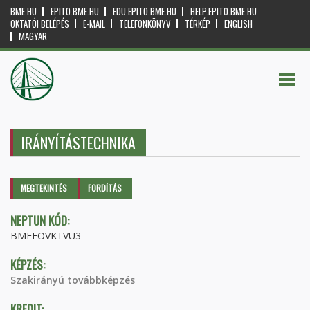
BME.HU
EPITO.BME.HU
EDU.EPITO.BME.HU
HELP.EPITO.BME.HU
OKTATÓI BELÉPÉS
E-MAIL
TELEFONKÖNYV
TÉRKÉP
ENGLISH
MAGYAR
IRÁNYÍTÁSTECHNIKA
Elsődleges fülek
MEGTEKINTÉS
(AKTÍV
FORDÍTÁS
FÜL)
NEPTUN KÓD:
BMEEOVKTVU3
KÉPZÉS:
Szakirányú továbbképzés
KREDIT: