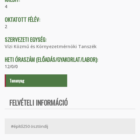
4
OKTATOTT FÉLÉV:
2
SZERVEZETI EGYSÉG:
Vízi Közmű és Környezetmérnöki Tanszék
HETI ÓRASZÁM (ELŐADÁS/GYAKORLAT/LABOR):
12/0/0
Tananyag
FELVÉTELI INFORMÁCIÓ
#építő250 ösztöndíj