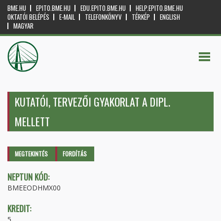
BME.HU
EPITO.BME.HU
EDU.EPITO.BME.HU
HELP.EPITO.BME.HU
OKTATÓI BELÉPÉS
E-MAIL
TELEFONKÖNYV
TÉRKÉP
ENGLISH
MAGYAR
KUTATÓI, TERVEZŐI GYAKORLAT A DIPL.
MELLETT
Elsődleges fülek
MEGTEKINTÉS
(AKTÍV
FORDÍTÁS
FÜL)
NEPTUN KÓD:
BMEEODHMX00
KREDIT:
5