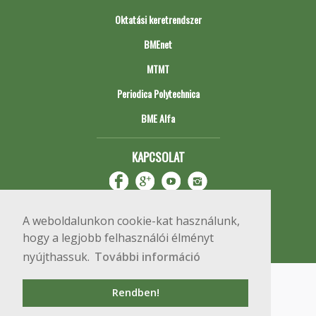
Oktatási keretrendszer
BMEnet
MTMT
Periodica Polytechnica
BME Alfa
KAPCSOLAT
A weboldalunkon cookie-kat használunk,
hogy a legjobb felhasználói élményt
nyújthassuk.
További információ
Impresszum
Copyright © 2020 BME Építőmérnöki Kar
Rendben!
1111 Budapest, Műegyetem rkp. 3.
+36 1 463 3531