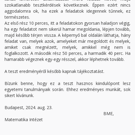
szokatlanabb tesztkérdések következnek. Éppen ezért nincs
aggodalomra ok, ha ezek a feladatok idegennek tűnnek, ez
természetes.
Az első rész 10 perces, itt a feladatokon gyorsan haladjon végig,
ha egy feladatot nem sikerül hamar megoldania, lépjen tovább,
majd később térjen vissza. A képernyő bal oldalán láthatja, hány
feladat van, melyek azok, amelyeket már megoldott és melyek,
amiket csak megnézett, melyek, amikkel még nem is
foglalkozott. A második rész 50 perces, a harmadik 40 perc. Ha
hamarabb végeznek egy-egy résszel, akkor léphetnek tovább.
A teszt eredményéről később kapnak tájékoztatást.
Bízunk benne, hogy ez a teszt hasznos kiindulópont lesz
egyetemi tanulmányaik során. Ehhez eredményes munkát, sok
sikert kívánunk.
Budapest, 2024. aug. 23.
BME,
Matematika Intézet