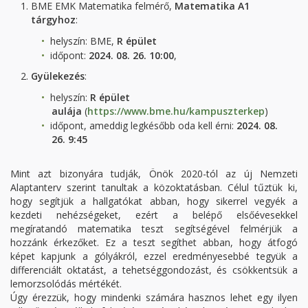
BME EMK Matematika felmérő,
Matematika A1
tárgyhoz
:
helyszín: BME,
R épület
időpont:
2024. 08. 26. 10:00
,
Gyülekezés
:
helyszín:
R épület
aulája
(
https://www.bme.hu/kampuszterkep
)
időpont, ameddig legkésőbb oda kell érni:
2024. 08.
26. 9:45
Mint azt bizonyára tudják, Önök 2020-tól az új Nemzeti
Alaptanterv szerint tanultak a közoktatásban. Célul tűztük ki,
hogy segítjük a hallgatókat abban, hogy sikerrel vegyék a
kezdeti nehézségeket, ezért a belépő elsőévesekkel
megíratandó matematika teszt segítségével felmérjük a
hozzánk érkezőket. Ez a teszt segíthet abban, hogy átfogó
képet kapjunk a gólyákról, ezzel eredményesebbé tegyük a
differenciált oktatást, a tehetséggondozást, és csökkentsük a
lemorzsolódás mértékét.
Úgy érezzük, hogy mindenki számára hasznos lehet egy ilyen