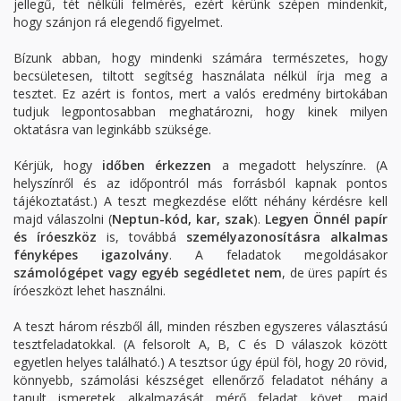
jellegű, tét nélküli felmérés, ezért kérünk szépen mindenkit,
hogy szánjon rá elegendő figyelmet.
Bízunk abban, hogy mindenki számára természetes, hogy
becsületesen, tiltott segítség használata nélkül írja meg a
tesztet. Ez azért is fontos, mert a valós eredmény birtokában
tudjuk legpontosabban meghatározni, hogy kinek milyen
oktatásra van leginkább szüksége.
Kérjük, hogy
időben érkezzen
a megadott helyszínre. (A
helyszínről és az időpontról más forrásból kapnak pontos
tájékoztatást.) A teszt megkezdése előtt néhány kérdésre kell
majd válaszolni (
Neptun-kód, kar, szak
).
Legyen Önnél papír
és íróeszköz
is, továbbá
személyazonosításra alkalmas
fényképes igazolvány
. A feladatok megoldásakor
számológépet vagy egyéb segédletet nem
, de üres papírt és
íróeszközt lehet használni.
A teszt három részből áll, minden részben egyszeres választású
tesztfeladatokkal. (A felsorolt A, B, C és D válaszok között
egyetlen helyes található.) A tesztsor úgy épül föl, hogy 20 rövid,
könnyebb, számolási készséget ellenőrző feladatot néhány a
tanult ismeretek alkalmazását mérő feladat követ, majd