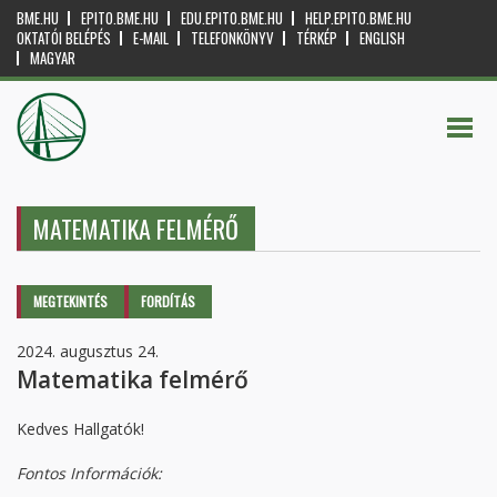
BME.HU
EPITO.BME.HU
EDU.EPITO.BME.HU
HELP.EPITO.BME.HU
OKTATÓI BELÉPÉS
E-MAIL
TELEFONKÖNYV
TÉRKÉP
ENGLISH
MAGYAR
MATEMATIKA FELMÉRŐ
Elsődleges fülek
MEGTEKINTÉS
(AKTÍV
FORDÍTÁS
FÜL)
2024. augusztus 24.
Matematika felmérő
Kedves Hallgatók!
Fontos Információk: