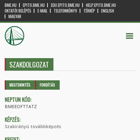
BME.HU
EPITO.BME.HU
EDU.EPITO.BME.HU
HELP.EPITO.BME.HU
OKTATÓI BELÉPÉS
E-MAIL
TELEFONKÖNYV
TÉRKÉP
ENGLISH
MAGYAR
SZAKDOLGOZAT
Elsődleges fülek
MEGTEKINTÉS
(AKTÍV
FORDÍTÁS
FÜL)
NEPTUN KÓD:
BMEEOFTTATZ
KÉPZÉS:
Szakirányú továbbképzés
KREDIT: