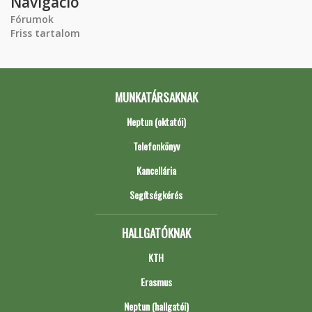
Navigáció
Fórumok
Friss tartalom
MUNKATÁRSAKNAK
Neptun (oktatói)
Telefonkönyv
Kancellária
Segítségkérés
HALLGATÓKNAK
KTH
Erasmus
Neptun (hallgatói)