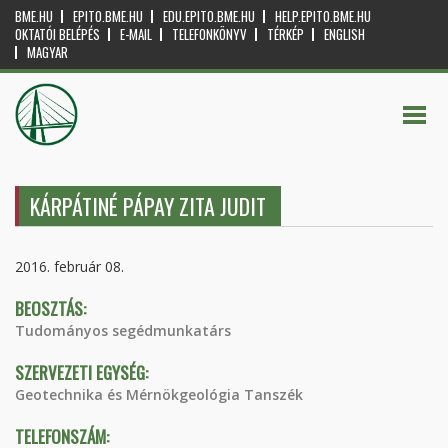
BME.HU
EPITO.BME.HU
EDU.EPITO.BME.HU
HELP.EPITO.BME.HU
OKTATÓI BELÉPÉS
E-MAIL
TELEFONKÖNYV
TÉRKÉP
ENGLISH
MAGYAR
KÁRPÁTINÉ PÁPAY ZITA JUDIT
2016. február 08.
BEOSZTÁS:
Tudományos segédmunkatárs
SZERVEZETI EGYSÉG:
Geotechnika és Mérnökgeológia Tanszék
TELEFONSZÁM: