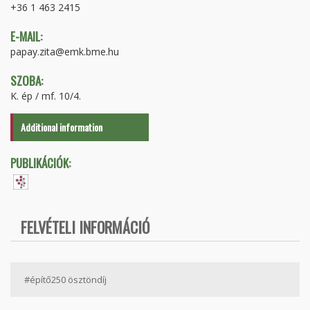
+36 1 463 2415
E-MAIL:
papay.zita@emk.bme.hu
SZOBA:
K. ép / mf. 10/4.
Additional information
PUBLIKÁCIÓK:
FELVÉTELI INFORMÁCIÓ
#építő250 ösztöndíj