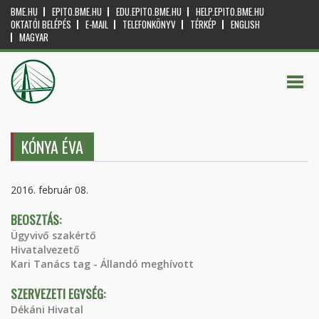
BME.HU
EPITO.BME.HU
EDU.EPITO.BME.HU
HELP.EPITO.BME.HU
OKTATÓI BELÉPÉS
E-MAIL
TELEFONKÖNYV
TÉRKÉP
ENGLISH
MAGYAR
KÓNYA ÉVA
2016. február 08.
BEOSZTÁS:
Ügyvivő szakértő
Hivatalvezető
Kari Tanács tag - Állandó meghívott
SZERVEZETI EGYSÉG:
Dékáni Hivatal