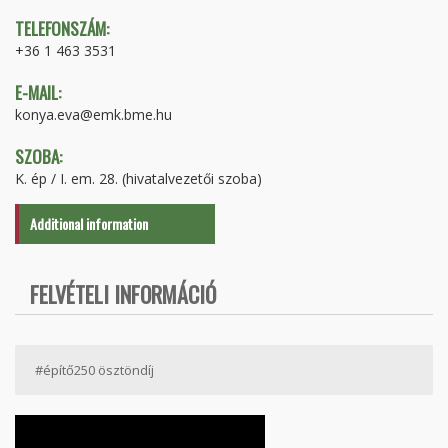
TELEFONSZÁM:
+36 1 463 3531
E-MAIL:
konya.eva@emk.bme.hu
SZOBA:
K. ép / I. em. 28. (hivatalvezetői szoba)
Additional information
FELVÉTELI INFORMÁCIÓ
#építő250 ösztöndíj