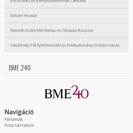
Vízi Közmű és Környezetmérnöki Tanszék
Dékáni Hivatal
Németh Endre Mérőtelep és Oktatási Központ
Vásárhelyi Pál Építőmérnöki és Földtudományi Doktori iskola
BME 240
Navigáció
Fórumok
Friss tartalom