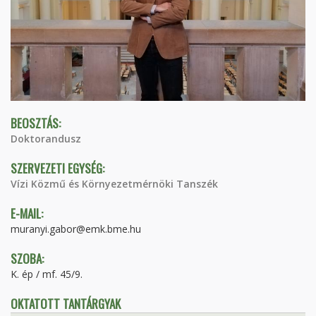
BEOSZTÁS:
Doktorandusz
SZERVEZETI EGYSÉG:
Vízi Közmű és Környezetmérnöki Tanszék
E-MAIL:
muranyi.gabor@emk.bme.hu
SZOBA:
K. ép / mf. 45/9.
OKTATOTT TANTÁRGYAK