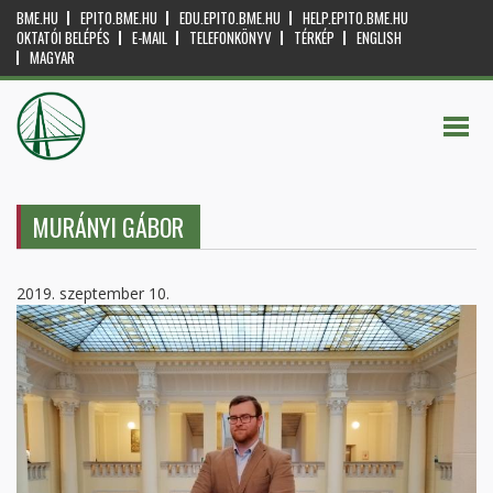
BME.HU
EPITO.BME.HU
EDU.EPITO.BME.HU
HELP.EPITO.BME.HU
OKTATÓI BELÉPÉS
E-MAIL
TELEFONKÖNYV
TÉRKÉP
ENGLISH
MAGYAR
MURÁNYI GÁBOR
2019. szeptember 10.