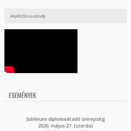
#építő250 ösztöndíj
ESEMÉNYEK
J
ubileumi diplomaátadó ünnepség
2026. május 27. (szerda)