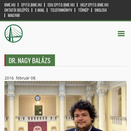
BME.HU
EPITO.BME.HU
EDU.EPITO.BME.HU
HELP.EPITO.BME.HU
OKTATÓI BELÉPÉS
E-MAIL
TELEFONKÖNYV
TÉRKÉP
ENGLISH
MAGYAR
DR. NAGY BALÁZS
2016. február 08.