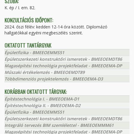
SZOBA:
K. ép / I. em. 82.
KONZULTÁCIÓS IDŐPONT:
2024. őszi félév: kedden 12-14 óra között. Diplomázó
hallgatókkal egyéni megbeszélés szerint.
OKTATOTT TANTÁRGYAK
Épületfizika - BMEEOEMMS51
Épületszerkezeti konstruktőri ismeretek - BMEEOEMDT86
Magasépítési technológia projektfeladat - BMEEOEMA-DP
Műszaki értékelemzés - BMEEOEMDT89
Többdimenziós projektelemzés - BMEEOEMA-D3
KORÁBBAN OKTATOTT TÁRGYAK:
Építéstechnológia I. - BMEEOEMA-D1
Építéstechnológia II. - BMEEOEMA-D2
Épületfizika - BMEEOEMMS51
Épületszerkezeti konstruktőri ismeretek - BMEEOEMDT86
Integráló tervezés BIM szemlélettel - BMEEOEMMM61
Magasépítési technológia projektfeladat - BMEEOEMA-DP