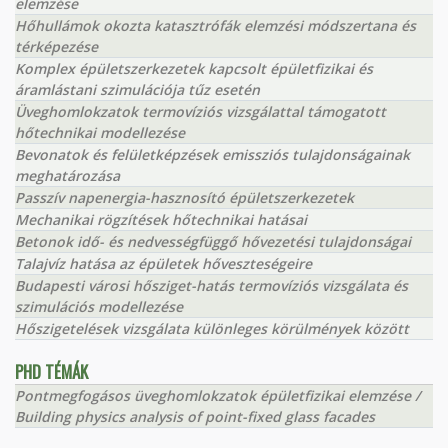
elemzése
Hőhullámok okozta katasztrófák elemzési módszertana és
térképezése
Komplex épületszerkezetek kapcsolt épületfizikai és
áramlástani szimulációja tűz esetén
Üveghomlokzatok termovíziós vizsgálattal támogatott
hőtechnikai modellezése
Bevonatok és felületképzések emissziós tulajdonságainak
meghatározása
Passzív napenergia-hasznosító épületszerkezetek
Mechanikai rögzítések hőtechnikai hatásai
Betonok idő- és nedvességfüggő hővezetési tulajdonságai
Talajvíz hatása az épületek hőveszteségeire
Budapesti városi hősziget-hatás termovíziós vizsgálata és
szimulációs modellezése
Hőszigetelések vizsgálata különleges körülmények között
PHD TÉMÁK
Pontmegfogásos üveghomlokzatok épületfizikai elemzése /
Building physics analysis of point-fixed glass facades