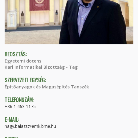
BEOSZTÁS:
Egyetemi docens
Kari Informatikai Bizottság - Tag
SZERVEZETI EGYSÉG:
Építőanyagok és Magasépítés Tanszék
TELEFONSZÁM:
+36 1 463 1175
E-MAIL:
nagy.balazs@emk.bme.hu