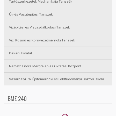
Tartószerkezetek Mechanikája Tanszék
Út- és Vasútépítési Tanszék
Vízépítési és Vízgazdálkodási Tanszék
Vízi Közmű és Környezetmérnöki Tanszék
Dékáni Hivatal
Németh Endre Mérőtelep és Oktatási Központ
Vásárhelyi Pál Építőmérnöki és Földtudományi Doktori iskola
BME 240