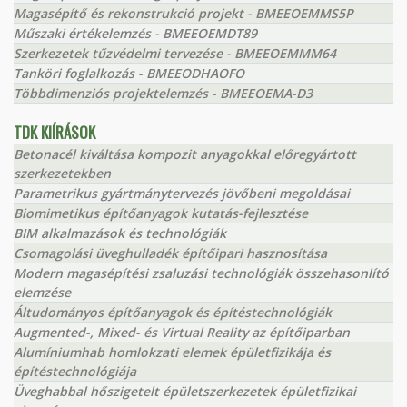
Magasépítő és rekonstrukció projekt - BMEEOEMMS5P
Műszaki értékelemzés - BMEEOEMDT89
Szerkezetek tűzvédelmi tervezése - BMEEOEMMM64
Tanköri foglalkozás - BMEEODHAOFO
Többdimenziós projektelemzés - BMEEOEMA-D3
TDK KIÍRÁSOK
Betonacél kiváltása kompozit anyagokkal előregyártott
szerkezetekben
Parametrikus gyártmánytervezés jövőbeni megoldásai
Biomimetikus építőanyagok kutatás-fejlesztése
BIM alkalmazások és technológiák
Csomagolási üveghulladék építőipari hasznosítása
Modern magasépítési zsaluzási technológiák összehasonlító
elemzése
Áltudományos építőanyagok és építéstechnológiák
Augmented-, Mixed- és Virtual Reality az építőiparban
Alumíniumhab homlokzati elemek épületfizikája és
építéstechnológiája
Üveghabbal hőszigetelt épületszerkezetek épületfizikai