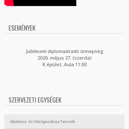
ESEMÉNYEK
J
ubileumi diplomaátadó ünnepség
2026. május 27. (szerda)
K épület, Aula 11:00
SZERVEZETI EGYSÉGEK
Általános- és Felsőgeodézia Tanszék