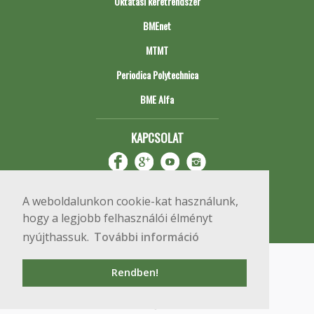
Oktatási keretrendszer
BMEnet
MTMT
Periodica Polytechnica
BME Alfa
KAPCSOLAT
A weboldalunkon cookie-kat használunk,
hogy a legjobb felhasználói élményt
nyújthassuk.
További információ
Impresszum
Copyright © 2020 BME Építőmérnöki Kar
Rendben!
1111 Budapest, Műegyetem rkp. 3.
+36 1 463 3531
webmester@emk.bme.hu