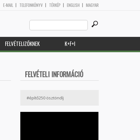
E-MAIL
TELEFONKÖNYV
TÉRKÉP
ENGLISH
MAGYAR
Search
Keresés űrlap
this
site
FELVÉTELIZŐKNEK
K+F+I
FELVÉTELI INFORMÁCIÓ
#építő250 ösztöndíj