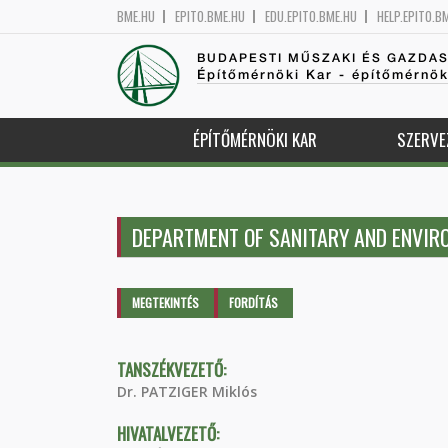
BME.HU
EPITO.BME.HU
EDU.EPITO.BME.HU
HELP.EPITO.B
BUDAPESTI MŰSZAKI ÉS GAZDA
Építőmérnöki Kar - építőmérnö
ÉPÍTŐMÉRNÖKI KAR
SZERVE
DEPARTMENT OF SANITARY AND ENVIR
Elsődleges fülek
MEGTEKINTÉS
(AKTÍV
FORDÍTÁS
FÜL)
TANSZÉKVEZETŐ:
Dr. PATZIGER Miklós
HIVATALVEZETŐ: