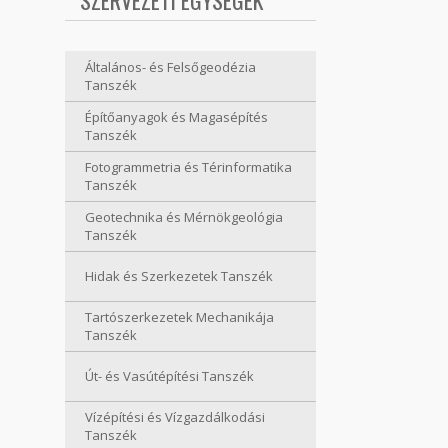
SZERVEZETI EGYSÉGEK
Általános- és Felsőgeodézia
Tanszék
Építőanyagok és Magasépítés
Tanszék
Fotogrammetria és Térinformatika
Tanszék
Geotechnika és Mérnökgeológia
Tanszék
Hidak és Szerkezetek Tanszék
Tartószerkezetek Mechanikája
Tanszék
Út- és Vasútépítési Tanszék
Vízépítési és Vízgazdálkodási
Tanszék