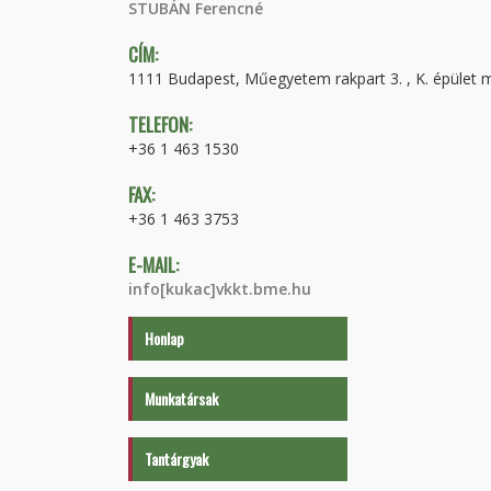
STUBÁN Ferencné
CÍM:
1111 Budapest, Műegyetem rakpart 3. , K. épület m
TELEFON:
+36 1 463 1530
FAX:
+36 1 463 3753
E-MAIL:
info[kukac]vkkt.bme.hu
Honlap
Munkatársak
Tantárgyak