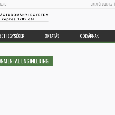
ME.HU
OKTATÓI BELÉPÉS
SÁGTUDOMÁNYI EGYETEM
k képzés 1782 óta
ZETI EGYSÉGEK
OKTATÁS
GÓLYÁKNAK
ONMENTAL ENGINEERING