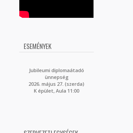
ESEMÉNYEK
J
ubileumi diplomaátadó
ünnepség
2026. május 27. (szerda)
K épület, Aula 11:00