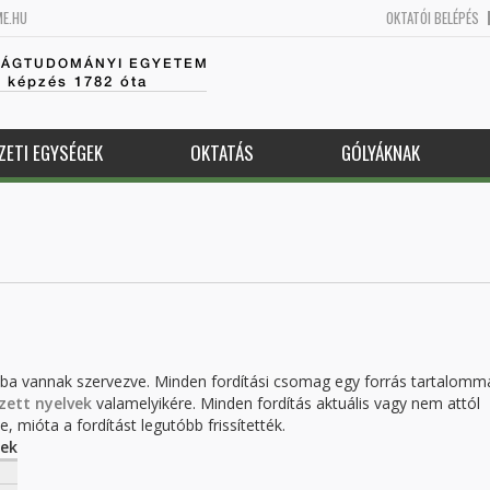
ME.HU
OKTATÓI BELÉPÉS
SÁGTUDOMÁNYI EGYETEM
k képzés 1782 óta
ZETI EGYSÉGEK
OKTATÁS
GÓLYÁKNAK
kba vannak szervezve. Minden fordítási csomag egy forrás tartalomm
zett nyelvek
valamelyikére. Minden fordítás aktuális vagy nem attól
, mióta a fordítást legutóbb frissítették.
ek