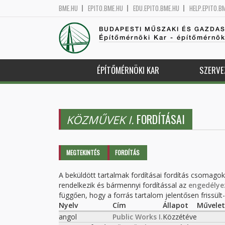
BME.HU
EPITO.BME.HU
EDU.EPITO.BME.HU
HELP.EPITO.B
BUDAPESTI MŰSZAKI ÉS GAZDA
Építőmérnöki Kar - építőmérnö
ÉPÍTŐMÉRNÖKI KAR
SZERVE
FORDÍTÁSAI
KÖZMŰVEK I.
Elsődleges fülek
MEGTEKINTÉS
FORDÍTÁS
(AKTÍV
FÜL)
A beküldött tartalmak fordításai fordítás csomago
rendelkezik és bármennyi fordítással az
engedélye
függően, hogy a forrás tartalom jelentősen frissült-e
Nyelv
Cím
Állapot
Művelet
angol
Public Works I.
Közzétéve