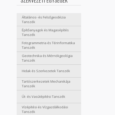
SZERVEZETI EGYSÉGEK
Általános- és Felsőgeodézia
Tanszék
Építőanyagok és Magasépítés
Tanszék
Fotogrammetria és Térinformatika
Tanszék
Geotechnika és Mérnökgeológia
Tanszék
Hidak és Szerkezetek Tanszék
Tartószerkezetek Mechanikája
Tanszék
Út- és Vasútépítési Tanszék
Vízépítési és Vízgazdálkodási
Tanszék