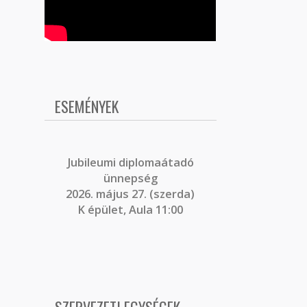
ESEMÉNYEK
J
ubileumi diplomaátadó
ünnepség
2026. május 27. (szerda)
K épület, Aula 11:00