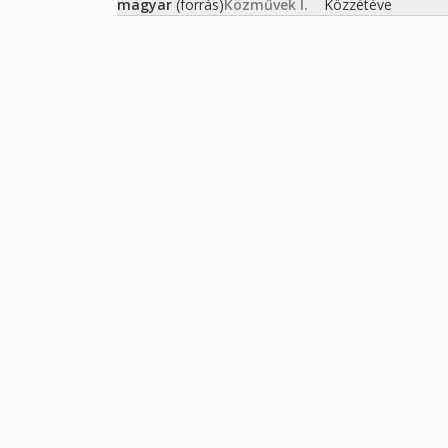
magyar
(forrás)
Közművek I.
Közzétéve