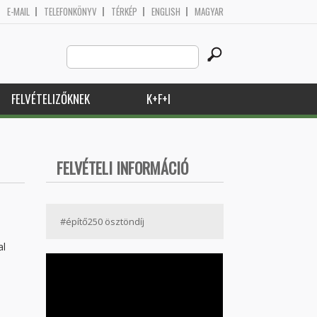
E-MAIL
TELEFONKÖNYV
TÉRKÉP
ENGLISH
MAGYAR
Search
Keresés űrlap
this
site
FELVÉTELIZŐKNEK
K+F+I
FELVÉTELI INFORMÁCIÓ
#építő250 ösztöndíj
al