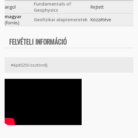
Fundamentals of
angol
Rejtett
Geophysics
magyar
Geofizikai alapismeretek
Közzétéve
(forrás)
FELVÉTELI INFORMÁCIÓ
#építő250 ösztöndíj