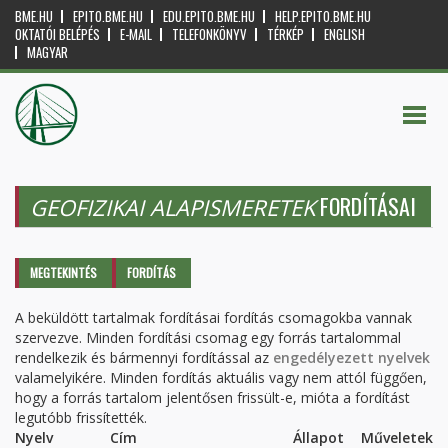
BME.HU
EPITO.BME.HU
EDU.EPITO.BME.HU
HELP.EPITO.BME.HU
OKTATÓI BELÉPÉS
E-MAIL
TELEFONKÖNYV
TÉRKÉP
ENGLISH
MAGYAR
FORDÍTÁSAI
GEOFIZIKAI ALAPISMERETEK
Elsődleges fülek
MEGTEKINTÉS
FORDÍTÁS
(AKTÍV
FÜL)
A beküldött tartalmak fordításai fordítás csomagokba vannak
szervezve. Minden fordítási csomag egy forrás tartalommal
rendelkezik és bármennyi fordítással az
engedélyezett nyelvek
valamelyikére. Minden fordítás aktuális vagy nem attól függően,
hogy a forrás tartalom jelentősen frissült-e, mióta a fordítást
legutóbb frissítették.
Nyelv
Cím
Állapot
Műveletek