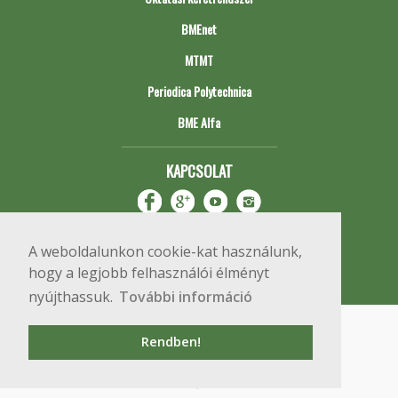
BMEnet
MTMT
Periodica Polytechnica
BME Alfa
KAPCSOLAT
A weboldalunkon cookie-kat használunk,
hogy a legjobb felhasználói élményt
nyújthassuk.
További információ
Impresszum
Copyright © 2020 BME Építőmérnöki Kar
Rendben!
1111 Budapest, Műegyetem rkp. 3.
+36 1 463 3531
webmester@emk.bme.hu