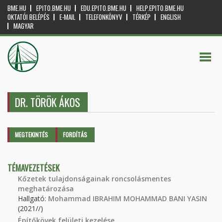
BME.HU
EPITO.BME.HU
EDU.EPITO.BME.HU
HELP.EPITO.BME.HU
OKTATÓI BELÉPÉS
E-MAIL
TELEFONKÖNYV
TÉRKÉP
ENGLISH
MAGYAR
DR. TÖRÖK ÁKOS
Elsődleges fülek
MEGTEKINTÉS
(AKTÍV
FORDÍTÁS
FÜL)
TÉMAVEZETÉSEK
Kőzetek tulajdonságainak roncsolásmentes
meghatározása
Hallgató:
Mohammad IBRAHIM MOHAMMAD BANI YASIN
(2021//)
Építőkövek felületi kezelése