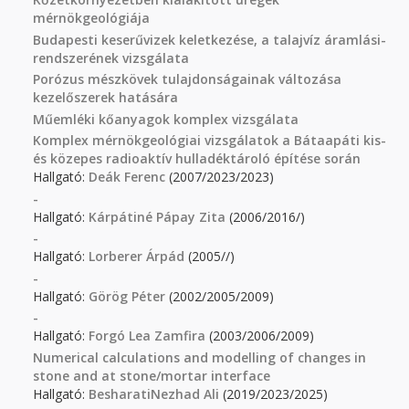
mérnökgeológiája
Budapesti keserűvizek keletkezése, a talajvíz áramlási-
rendszerének vizsgálata
Porózus mészkövek tulajdonságainak változása
kezelőszerek hatására
Műemléki kőanyagok komplex vizsgálata
Komplex mérnökgeológiai vizsgálatok a Bátaapáti kis-
és közepes radioaktív hulladéktároló építése során
Hallgató:
Deák Ferenc
(2007/2023/2023)
-
Hallgató:
Kárpátiné Pápay Zita
(2006/2016/)
-
Hallgató:
Lorberer Árpád
(2005//)
-
Hallgató:
Görög Péter
(2002/2005/2009)
-
Hallgató:
Forgó Lea Zamfira
(2003/2006/2009)
Numerical calculations and modelling of changes in
stone and at stone/mortar interface
Hallgató:
BesharatiNezhad Ali
(2019/2023/2025)