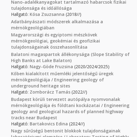
Nano-adalékanyagokat tartalmazó habarcsok fizikai
tulajdonsága és időállósága
Hallgató:
Kósa Zsuzsanna
(2018//)
Adatbányászati módszerek alkalmazása a
mérnökgeológiában
Magyarországi és egyiptomi mészkövek
mérnökgeológiai, geokémiai és geofizikai
tulajdonságainak összehasonlítása
Balatoni magaspartok állékonysága (Slope Stability of
High Banks at Lake Balaton)
Hallgató:
Nagy-Göde Fruzsina
(2020/2024/2025)
Kőben kialakított műemléki jelentőségű üregek
mérnökgeológiája / Engineering geology of
underground heritage sites
Hallgató:
Zomborácz Tamás
(2022//)
Budapest körüli tervezett autópálya nyomvonalak
mérnökgeológiája és földtani kockázatai / Engineering
geology and geological hazards of planned highway
tracks near Budapest
Hallgató:
Bartakovics Edina
(2024//)
Nagy sűrűségű bentonit blokkok tulajdonságainak
laboratóriumi elemzése / Laboratory Testing of Highly