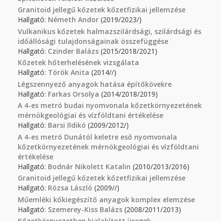
Granitoid jellegű kőzetek kőzetfizikai jellemzése
Hallgató:
Németh Andor
(2019/2023/)
Vulkanikus kőzetek halmazszilárdsági, szilárdsági és
időállósági tulajdonságainak összefüggése
Hallgató:
Czinder Balázs
(2015/2018/2021)
Kőzetek hőterhelésének vizsgálata
Hallgató:
Török Anita
(2014//)
Légszennyező anyagok hatása építőkövekre
Hallgató:
Farkas Orsolya
(2014/2018/2019)
A 4-es metró budai nyomvonala kőzetkörnyezetének
mérnökgeológiai és vízföldtani értékelése
Hallgató:
Barsi Ildikó
(2009/2012/)
A 4-es metró Dunától keletre eső nyomvonala
kőzetkörnyezetének mérnökgeológiai és vízföldtani
értékelése
Hallgató:
Bodnár Nikolett Katalin
(2010/2013/2016)
Granitoid jellegű kőzetek kőzetfizikai jellemzése
Hallgató:
Rózsa László
(2009//)
Műemléki kőkiegészítő anyagok komplex elemzése
Hallgató:
Szemerey-Kiss Balázs
(2008/2011/2013)
Kőzetkörnyezetben kialakított üregek