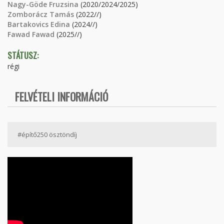
Nagy-Göde Fruzsina
(2020/2024/2025)
Zomborácz Tamás
(2022//)
Bartakovics Edina
(2024//)
Fawad Fawad
(2025//)
STÁTUSZ:
régi
FELVÉTELI INFORMÁCIÓ
#építő250 ösztöndíj