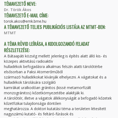
TÉMAVEZETŐ NEVE:
Dr. Török Ákos
TÉMAVEZETŐ E-MAIL CÍME:
torok.akos@emk.bme.hu
A TÉMAVEZETŐ TELJES PUBLIKÁCIÓS LISTÁJA AZ MTMT-BEN:
MTMT
A TÉMA RÖVID LEÍRÁSA, A KIDOLGOZANDÓ FELADAT
RÉSZLETEZÉSE:
A Bátaapáti község mellett jelenleg is építés alatt álló kis- és
közepes aktivitású radioaktív
hulladékok befogadásra alkalmas felszín alatti tárolótérbe
elsősorban a Paksi Atomerőműből
származó hulladékokat kívánják elhelyezni. A vágatokat és a
hulladékok tárolására szolgáló
kamrákat uralkodóan gránitos (kissé metamorfizált
monzogránitos) kőzetkörnyezetébe alakítják ki.
A tárolótér, illetve a vágatok állékonyságát a befogadó kőzetek
kőzetfizikai tulajdonsága döntően
meghatározza. A doktori kutatási téma a területen létesített
nagyszámú kutató- és feltáró-fúrások és