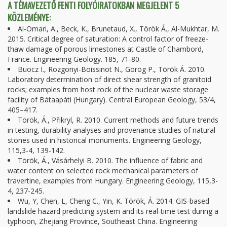
A TÉMAVEZETŐ FENTI FOLYÓIRATOKBAN MEGJELENT 5
KÖZLEMÉNYE:
Al-Omari, A., Beck, K., Brunetaud, X., Török Á., Al-Mukhtar, M.
2015. Critical degree of saturation: A control factor of freeze-
thaw damage of porous limestones at Castle of Chambord,
France. Engineering Geology. 185, 71-80.
Buocz I., Rozgonyi-Boissinot N., Görög P., Török Á. 2010.
Laboratory determination of direct shear strength of granitoid
rocks; examples from host rock of the nuclear waste storage
facility of Bátaapáti (Hungary). Central European Geology, 53/4,
405–417.
Török, Á., Přikryl, R. 2010. Current methods and future trends
in testing, durability analyses and provenance studies of natural
stones used in historical monuments. Engineering Geology,
115,3-4, 139-142.
Török, Á., Vásárhelyi B. 2010. The influence of fabric and
water content on selected rock mechanical parameters of
travertine, examples from Hungary. Engineering Geology, 115,3-
4, 237-245.
Wu, Y, Chen, L, Cheng C., Yin, K. Török, Á. 2014. GIS-based
landslide hazard predicting system and its real-time test during a
typhoon, Zhejiang Province, Southeast China. Engineering