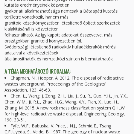
kutatás eredményeinek közvetlen
gyakorlati alkalmazhatósága nemcsak a Bátaapáti kutatási
területre vonatkozik, hanem más
granitoid kőzetkörnyezetben létesítendő épített szerkezetek
kialakításánál is közvetetten
felhasználható. Az így kapott adatokat összevetve, más
országokban granitoid környezetben (pl.
Svédország) létesítendő radioaktív hulladéklerakók mérési
adataival a következtetések
általánosíthatók és nemzetközi szinten is bemutathatók.
A TÉMA MEGHATÁROZÓ IRODALMA:
Chapman, N., Hooper, A. 2012. The disposal of radioactive
wastes underground. Proceedings of the Geologists’
Association, 123, 46-63.
Chen, L., Wang, J. Zong, Z.H., Liu, J., Su, R., Guo, Y.H., Jin, Y.X.,
Chen, W.M., Ji, R.L., Zhao, H.G., Wang, X.Y., Tian, X., Luo, H.,
Zhang. M. 2015. A new rock mass classification system QHLW
for high-level radioactive waste disposal. Engineering Geology,
190, 33-51.
Fyfe, W.F., Babuska, V. Price, , N.J., Schmid,E., Tsang
C.F.,Uyeda, S., Velde, B. 1987. The geology of nuclear waste