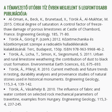
A TÉMAVEZETŐ UTÓBBI TÍZ ÉVBEN MEGJELENT 5 LEGFONTOSABB
PUBLIKÁCIÓJA:
Al-Omari, A., Beck, K., Brunetaud, X., Török Á., Al-Mukhtar, M.
2015. Critical degree of saturation: A control factor of freeze-
thaw damage of porous limestones at Castle of Chambord,
France. Engineering Geology. 185, 71-80.
Török Á., Görög P. (szerk.) 2012. Kőzetmechanika és
kőzetkörnyezet szerepe a radioaktív hulladéklerakók
kialakításánál. Terc, Budapest, 150p. ISBN 978-963-9968-46-2.
Török, Á., Licha, T., Simon, K., Siegesmund, S. 2011. Urban
and rural limestone weathering; the contribution of dust to black
crust formation. Environmental Earth Sciences, 63, 675–693.
Török, Á., Přikryl, R. 2010. Current methods and future trends
in testing, durability analyses and provenance studies of natural
stones used in historical monuments. Engineering Geology,
115,3-4, 139-142.
Török, Á., Vásárhelyi B. 2010. The influence of fabric and
water content on selected rock mechanical parameters of
travertine, examples from Hungary. Engineering Geology, 115,3-
4, 237-245.