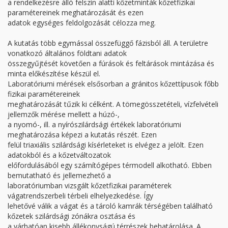
a rendelkezésre álló felszín alatti kőzetminták kőzetfizikai
paramétereinek meghatározását és ezen
adatok egységes feldolgozását célozza meg.
A kutatás több egymással összefüggő fázisból áll. A területre
vonatkozó általános földtani adatok
összegyűjtését követően a fúrások és feltárások mintázása és
minta előkészítése készül el.
Laboratóriumi mérések elsősorban a gránitos kőzettípusok főbb
fizikai paramétereinek
meghatározását tűzik ki célként. A tömegösszetételi, vízfelvételi
jellemzők mérése mellett a húzó-,
a nyomó-, ill. a nyírószilárdsági értékek laboratóriumi
meghatározása képezi a kutatás részét. Ezen
felül triaxiális szilárdsági kísérleteket is elvégez a jelölt. Ezen
adatokból és a kőzetváltozatok
előfordulásából egy számítógépes térmodell alkotható. Ebben
bemutatható és jellemezhető a
laboratóriumban vizsgált kőzetfizikai paraméterek
vágatrendszerbeli térbeli elhelyezkedése. Így
lehetővé válik a vágat és a tároló kamrák térségében található
kőzetek szilárdsági zónákra osztása és
a várhatóan kisebb állékonyságú térrészek behatárolása. A