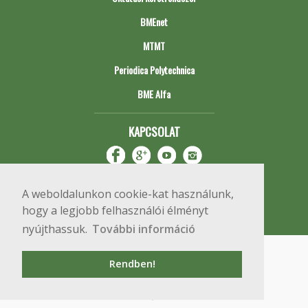
BMEnet
MTMT
Periodica Polytechnica
BME Alfa
KAPCSOLAT
A weboldalunkon cookie-kat használunk,
hogy a legjobb felhasználói élményt
nyújthassuk.
További információ
Impresszum
Copyright © 2020 BME Építőmérnöki Kar
Rendben!
1111 Budapest, Műegyetem rkp. 3.
+36 1 463 3531
webmester@emk.bme.hu