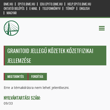
BME.HU
EPITO.BME.HU
EDU.EPITO.BME.HU
HELP.EPITO.BME.HU
OKTATÓI BELÉPÉS
E-MAIL
TELEFONKÖNYV
TÉRKÉP
ENGLISH
MAGYAR
GRANITOID JELLEGŰ KŐZETEK KŐZETFIZIKAI
JELLEMZÉSE
Elsődleges fülek
MEGTEKINTÉS
(AKTÍV
FORDÍTÁS
FÜL)
Erre a témakiírásra nem lehet jelentkezni.
NYILVÁNTARTÁSI SZÁM:
09/33