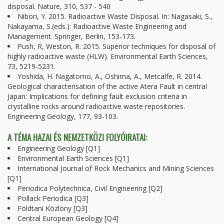
disposal. Nature, 310, 537 - 540
Nibori, Y. 2015. Radioactive Waste Disposal. In: Nagasaki, S.,
Nakayama, S.(eds.): Radioactive Waste Engineering and
Management. Springer, Berlin, 153-173.
Push, R, Weston, R. 2015. Superior techniques for disposal of
highly radioactive waste (HLW). Environmental Earth Sciences,
73, 5219-5231.
Yoshida, H. Nagatomo, A., Oshima, A., Metcalfe, R. 2014.
Geological characterisation of the active Atera Fault in central
Japan: Implications for defining fault exclusion criteria in
crystalline rocks around radioactive waste repositories.
Engineering Geology, 177, 93-103.
A TÉMA HAZAI ÉS NEMZETKÖZI FOLYÓIRATAI:
Engineering Geology [Q1]
Environmental Earth Sciences [Q1]
International Journal of Rock Mechanics and Mining Sciences
[Q1]
Periodica Polytechnica, Civil Engineering [Q2]
Pollack Periodica [Q3]
Földtani Közlöny [Q3]
Central European Geology [Q4]