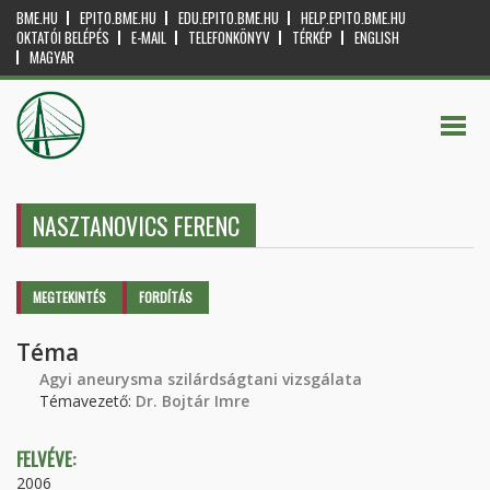
BME.HU
EPITO.BME.HU
EDU.EPITO.BME.HU
HELP.EPITO.BME.HU
OKTATÓI BELÉPÉS
E-MAIL
TELEFONKÖNYV
TÉRKÉP
ENGLISH
MAGYAR
NASZTANOVICS FERENC
Elsődleges fülek
MEGTEKINTÉS
(AKTÍV
FORDÍTÁS
FÜL)
Téma
Agyi aneurysma szilárdságtani vizsgálata
Témavezető:
Dr. Bojtár Imre
FELVÉVE:
2006