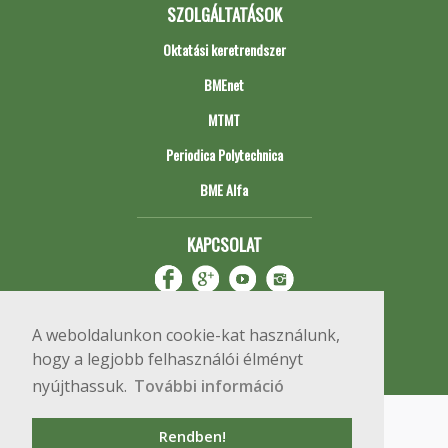
SZOLGÁLTATÁSOK
Oktatási keretrendszer
BMEnet
MTMT
Periodica Polytechnica
BME Alfa
KAPCSOLAT
A weboldalunkon cookie-kat használunk,
hogy a legjobb felhasználói élményt
nyújthassuk.
További információ
Impresszum
Copyright © 2020 BME Építőmérnöki Kar
Rendben!
1111 Budapest, Műegyetem rkp. 3.