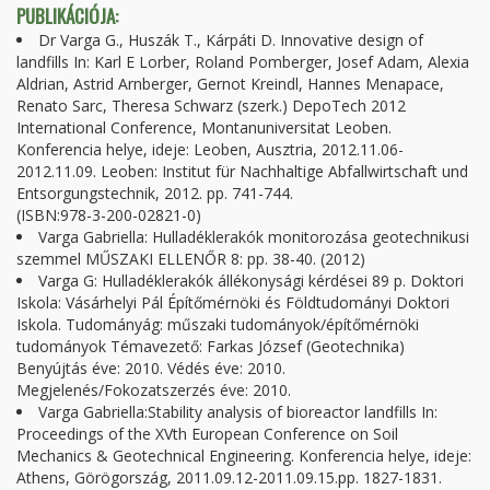
PUBLIKÁCIÓJA:
Dr Varga G., Huszák T., Kárpáti D. Innovative design of
landfills In: Karl E Lorber, Roland Pomberger, Josef Adam, Alexia
Aldrian, Astrid Arnberger, Gernot Kreindl, Hannes Menapace,
Renato Sarc, Theresa Schwarz (szerk.) DepoTech 2012
International Conference, Montanuniversitat Leoben.
Konferencia helye, ideje: Leoben, Ausztria, 2012.11.06-
2012.11.09. Leoben: Institut für Nachhaltige Abfallwirtschaft und
Entsorgungstechnik, 2012. pp. 741-744.
(ISBN:978-3-200-02821-0)
Varga Gabriella: Hulladéklerakók monitorozása geotechnikusi
szemmel MŰSZAKI ELLENŐR 8: pp. 38-40. (2012)
Varga G: Hulladéklerakók állékonysági kérdései 89 p. Doktori
Iskola: Vásárhelyi Pál Építőmérnöki és Földtudományi Doktori
Iskola. Tudományág: műszaki tudományok/építőmérnöki
tudományok Témavezető: Farkas József (Geotechnika)
Benyújtás éve: 2010. Védés éve: 2010.
Megjelenés/Fokozatszerzés éve: 2010.
Varga Gabriella:Stability analysis of bioreactor landfills In:
Proceedings of the XVth European Conference on Soil
Mechanics & Geotechnical Engineering. Konferencia helye, ideje:
Athens, Görögország, 2011.09.12-2011.09.15.pp. 1827-1831.