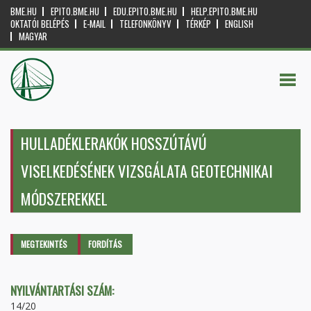
BME.HU
EPITO.BME.HU
EDU.EPITO.BME.HU
HELP.EPITO.BME.HU
OKTATÓI BELÉPÉS
E-MAIL
TELEFONKÖNYV
TÉRKÉP
ENGLISH
MAGYAR
HULLADÉKLERAKÓK HOSSZÚTÁVÚ
VISELKEDÉSÉNEK VIZSGÁLATA GEOTECHNIKAI
MÓDSZEREKKEL
Elsődleges fülek
MEGTEKINTÉS
(AKTÍV
FORDÍTÁS
FÜL)
NYILVÁNTARTÁSI SZÁM:
14/20