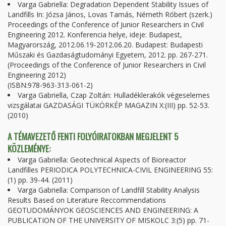
Varga Gabriella: Degradation Dependent Stability Issues of
Landfills In: Józsa János, Lovas Tamás, Németh Róbert (szerk.)
Proceedings of the Conference of Junior Researchers in Civil
Engineering 2012. Konferencia helye, ideje: Budapest,
Magyarország, 2012.06.19-2012.06.20. Budapest: Budapesti
Műszaki és Gazdaságtudományi Egyetem, 2012. pp. 267-271.
(Proceedings of the Conference of Junior Researchers in Civil
Engineering 2012)
(ISBN:978-963-313-061-2)
Varga Gabriella, Czap Zoltán: Hulladéklerakók végeselemes
vizsgálatai GAZDASÁGI TÜKÖRKÉP MAGAZIN X:(III) pp. 52-53.
(2010)
A TÉMAVEZETŐ FENTI FOLYÓIRATOKBAN MEGJELENT 5
KÖZLEMÉNYE:
Varga Gabriella: Geotechnical Aspects of Bioreactor
Landfilles PERIODICA POLYTECHNICA-CIVIL ENGINEERING 55:
(1) pp. 39-44. (2011)
Varga Gabriella: Comparison of Landfill Stability Analysis
Results Based on Literature Reccommendations
GEOTUDOMÁNYOK GEOSCIENCES AND ENGINEERING: A
PUBLICATION OF THE UNIVERSITY OF MISKOLC 3:(5) pp. 71-