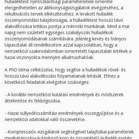
hulladéktest nyírószilárdsági paramétereinek ismerete
elengedhetetlen az állékonyságvizsgálatok elvégzéséhez, a
rekultivációs tervek elkészítéséhez. A lerakott hulladék
összenyomódási tulajdonságai, a hulladéktest hosszú távú
alakváltozása kritikus pontja a mérnöki munkának. Mind a mai
napig nem született egységes szabályozás hulladékok
összenyomódásának számítására. Jelenleg kevés és hiányos
tapasztalat áll rendelkezésre azzal kapcsolatban, hogy a
nemzetközi szakirodalomban ismertetett tapasztalati értékek a
hazai viszonyokra mennyire alkalmazhatóak.
A PhD téma célkitűzése, hogy segítse a hulladékok rövid- és
hosszú távú alakváltozási folyamatainak leírását. Ehhez a
következő feladatok elvégzése szükséges:
- A korábbi nemzetközi kutatási eredmények és módszerek
áttekintése és feldolgozása.
- Hazai süllyedésszámítási eredmények összegyűjtése és a
nemzetközi adatokkal való összevetése.
- Kompressziós vizsgálatok segítségével talajfizikai paraméterek
meghatározása különböző korú és összetételű hulladék esetén.