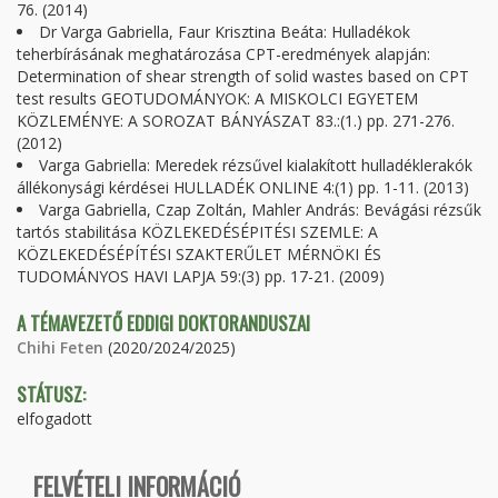
76. (2014)
Dr Varga Gabriella, Faur Krisztina Beáta: Hulladékok
teherbírásának meghatározása CPT-eredmények alapján:
Determination of shear strength of solid wastes based on CPT
test results GEOTUDOMÁNYOK: A MISKOLCI EGYETEM
KÖZLEMÉNYE: A SOROZAT BÁNYÁSZAT 83.:(1.) pp. 271-276.
(2012)
Varga Gabriella: Meredek rézsűvel kialakított hulladéklerakók
állékonysági kérdései HULLADÉK ONLINE 4:(1) pp. 1-11. (2013)
Varga Gabriella, Czap Zoltán, Mahler András: Bevágási rézsűk
tartós stabilitása KÖZLEKEDÉSÉPITÉSI SZEMLE: A
KÖZLEKEDÉSÉPÍTÉSI SZAKTERŰLET MÉRNÖKI ÉS
TUDOMÁNYOS HAVI LAPJA 59:(3) pp. 17-21. (2009)
A TÉMAVEZETŐ EDDIGI DOKTORANDUSZAI
Chihi Feten
(2020/2024/2025)
STÁTUSZ:
elfogadott
FELVÉTELI INFORMÁCIÓ