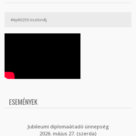
#építő250 ösztöndíj
ESEMÉNYEK
J
ubileumi diplomaátadó ünnepség
2026. május 27. (szerda)