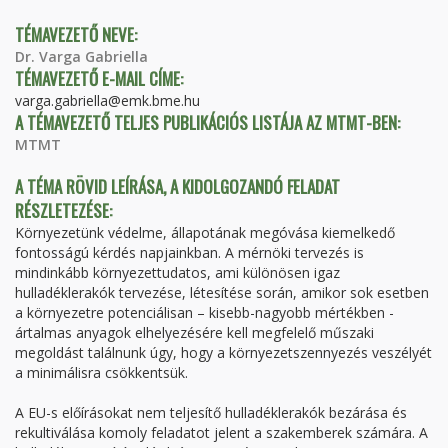
TÉMAVEZETŐ NEVE:
Dr. Varga Gabriella
TÉMAVEZETŐ E-MAIL CÍME:
varga.gabriella@emk.bme.hu
A TÉMAVEZETŐ TELJES PUBLIKÁCIÓS LISTÁJA AZ MTMT-BEN:
MTMT
A TÉMA RÖVID LEÍRÁSA, A KIDOLGOZANDÓ FELADAT
RÉSZLETEZÉSE:
Környezetünk védelme, állapotának megóvása kiemelkedő
fontosságú kérdés napjainkban. A mérnöki tervezés is
mindinkább környezettudatos, ami különösen igaz
hulladéklerakók tervezése, létesítése során, amikor sok esetben
a környezetre potenciálisan – kisebb-nagyobb mértékben -
ártalmas anyagok elhelyezésére kell megfelelő műszaki
megoldást találnunk úgy, hogy a környezetszennyezés veszélyét
a minimálisra csökkentsük.
A EU-s előírásokat nem teljesítő hulladéklerakók bezárása és
rekultiválása komoly feladatot jelent a szakemberek számára. A