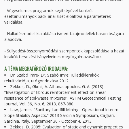
- Végeselemes programok segítségével konkrét
esettanulmányok back-analízisét előállítva a paraméterek
validálása.
- Hulladékmodell kialakítása ismert talajmodellek hasonlóságára
alapozva.
- Süllyedési-összenyomódási szempontok kapcsolódása a hazai
lerakók tervezési irányelveinek megfogalmazásához.
A TÉMA MEGHATÁROZÓ IRODALMA:
Dr. Szabó Imre- Dr. Szabó Imre:Hulladéklerakók
rekultivációja, utógondozása 2012.
Zekkos, D., Gkrizi, A. Athanasopoulos, G. A. (2013)
“Investigation of fibrous reinforcement effect on shear
resistance of soil-waste mixtures”, ASTM Geotechnical Testing
Journal, Vol. 36, No. 6, 2013, 867-880.
Law, James. "Sanitary Landfill Mining - Operational Interim
Slope Stability Aspects." 2013 Sardinia Symposium, Cagliari,
Sardinia, Italy, September 30 - October 4, 2013.
Zekkos, D. 2005: Evaluation of static and dynamic properties