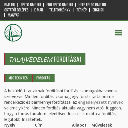
BME.HU
EPITO.BME.HU
EDU.EPITO.BME.HU
HELP.EPITO.BME.HU
OKTATÓI BELÉPÉS
E-MAIL
TELEFONKÖNYV
TÉRKÉP
ENGLISH
MAGYAR
FORDÍTÁSAI
TALAJVÉDELEM
Elsődleges fülek
MEGTEKINTÉS
FORDÍTÁS
(AKTÍV
FÜL)
A beküldött tartalmak fordításai fordítás csomagokba vannak
szervezve. Minden fordítási csomag egy forrás tartalommal
rendelkezik és bármennyi fordítással az
engedélyezett nyelvek
valamelyikére. Minden fordítás aktuális vagy nem attól függően,
hogy a forrás tartalom jelentősen frissült-e, mióta a fordítást
legutóbb frissítették.
Nyelv
Cím
Állapot
Műveletek