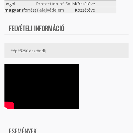
angol
Protection of Soils
Közzétéve
magyar
(forrás)
Talajvédelem
Közzétéve
FELVÉTELI INFORMÁCIÓ
#építő250 ösztöndíj
ESEMÉNYEK