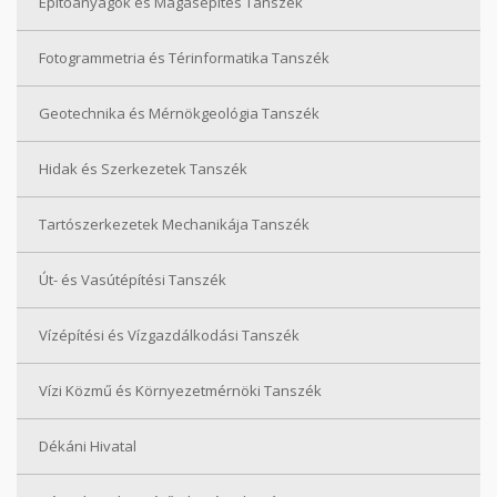
Építőanyagok és Magasépítés Tanszék
Fotogrammetria és Térinformatika Tanszék
Geotechnika és Mérnökgeológia Tanszék
Hidak és Szerkezetek Tanszék
Tartószerkezetek Mechanikája Tanszék
Út- és Vasútépítési Tanszék
Vízépítési és Vízgazdálkodási Tanszék
Vízi Közmű és Környezetmérnöki Tanszék
Dékáni Hivatal