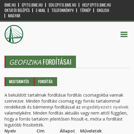
BME.HU
EPITO.BME.HU
EDU.EPITO.BME.HU
HELP.EPITO.BME.HU
OKTATÓI BELÉPÉS
E-MAIL
TELEFONKÖNYV
TÉRKÉP
ENGLISH
MAGYAR
FORDÍTÁSAI
GEOFIZIKA
Elsődleges fülek
MEGTEKINTÉS
FORDÍTÁS
(AKTÍV
FÜL)
A beküldött tartalmak fordításai fordítás csomagokba vannak
szervezve. Minden fordítási csomag egy forrás tartalommal
rendelkezik és bármennyi fordítással az
engedélyezett nyelvek
valamelyikére. Minden fordítás aktuális vagy nem attól függően,
hogy a forrás tartalom jelentősen frissült-e, mióta a fordítást
legutóbb frissítették.
Nyelv
Cím
Állapot
Műveletek