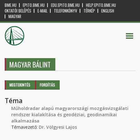
BME.HU
EPITO.BME.HU
EDU.EPITO.BME.HU
HELP.EPITO.BME.HU
OKTATÓI BELÉPÉS
E-MAIL
TELEFONKÖNYV
TÉRKÉP
ENGLISH
MAGYAR
MAGYAR BÁLINT
Elsődleges fülek
MEGTEKINTÉS
(AKTÍV
FORDÍTÁS
FÜL)
Téma
Műholdradar alapú magyarországi mozgásvizsgálati
rendszer kialakítása és geodéziai, geodinamikai
alkalmazása
Témavezető:
Dr. Völgyesi Lajos