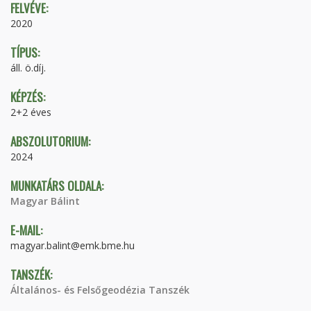
FELVÉVE:
2020
TÍPUS:
áll. ö.díj.
KÉPZÉS:
2+2 éves
ABSZOLUTORIUM:
2024
MUNKATÁRS OLDALA:
Magyar Bálint
E-MAIL:
magyar.balint@emk.bme.hu
TANSZÉK:
Általános- és Felsőgeodézia Tanszék