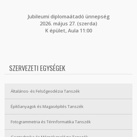
J
ubileumi diplomaátadó ünnepség
2026. május 27. (szerda)
K épület, Aula 11:00
SZERVEZETI EGYSÉGEK
Általános- és Felsőgeodézia Tanszék
Építőanyagok és Magasépítés Tanszék
Fotogrammetria és Térinformatika Tanszék
Geotechnika és Mérnökgeológia Tanszék