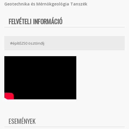
Geotechnika és Mérnökgeológia Tanszék
FELVÉTELI INFORMÁCIÓ
#építő250 ösztöndíj
ESEMÉNYEK