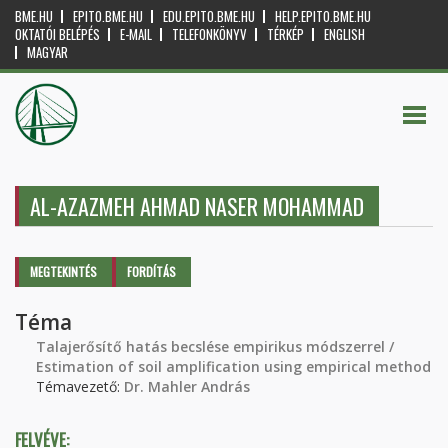
BME.HU
EPITO.BME.HU
EDU.EPITO.BME.HU
HELP.EPITO.BME.HU
OKTATÓI BELÉPÉS
E-MAIL
TELEFONKÖNYV
TÉRKÉP
ENGLISH
MAGYAR
AL-AZAZMEH AHMAD NASER MOHAMMAD
Elsődleges fülek
MEGTEKINTÉS
(AKTÍV
FORDÍTÁS
FÜL)
Téma
Talajerősítő hatás becslése empirikus módszerrel /
Estimation of soil amplification using empirical method
Témavezető:
Dr. Mahler András
FELVÉVE: