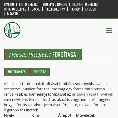
BME.HU
EPITO.BME.HU
EDU.EPITO.BME.HU
HELP.EPITO.BME.HU
OKTATÓI BELÉPÉS
E-MAIL
TELEFONKÖNYV
TÉRKÉP
ENGLISH
MAGYAR
FORDÍTÁSAI
THESIS PROJECT
Elsődleges fülek
MEGTEKINTÉS
FORDÍTÁS
(AKTÍV
FÜL)
A beküldött tartalmak fordításai fordítás csomagokba vannak
szervezve. Minden fordítási csomag egy forrás tartalommal
rendelkezik és bármennyi fordítással az
engedélyezett nyelvek
valamelyikére. Minden fordítás aktuális vagy nem attól függően,
hogy a forrás tartalom jelentősen frissült-e, mióta a fordítást
legutóbb frissítették.
Nyelv
Cím
Állapot
Műveletek