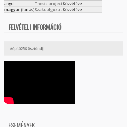
angol
Thesis project
Közzétéve
magyar
(forrás)
Szakdolgozat
Közzétéve
FELVÉTELI INFORMÁCIÓ
#építő250 ösztöndíj
ESEMÉNYEK