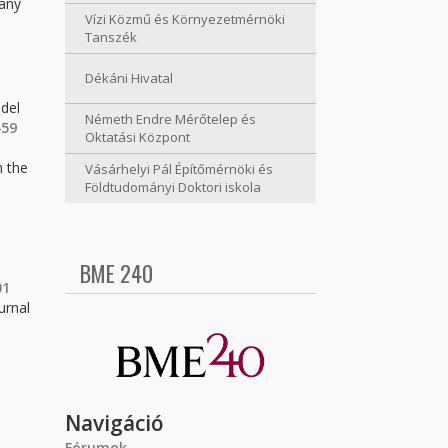
 any
Vízi Közmű és Környezetmérnöki
Tanszék
Dékáni Hivatal
odel
Németh Endre Mérőtelep és
459
Oktatási Központ
n the
Vásárhelyi Pál Építőmérnöki és
Földtudományi Doktori iskola
BME 240
01
urnal
Navigáció
Fórumok