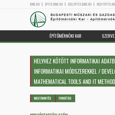
BME.HU
EPITO.BME.HU
EDU.EPITO.BME.HU
HELP.EPITO.B
BUDAPESTI MŰSZAKI ÉS GAZDA
Építőmérnöki Kar - építőmérnö
ÉPÍTŐMÉRNÖKI KAR
SZERVE
HELYHEZ KÖTÖTT INFORMATIKAI ADATB
INFORMATIKAI MÓDSZEREKKEL / DEVE
MATHEMATICAL TOOLS AND IT METHO
Elsődleges fülek
MEGTEKINTÉS
(AKTÍV
FORDÍTÁS
FÜL)