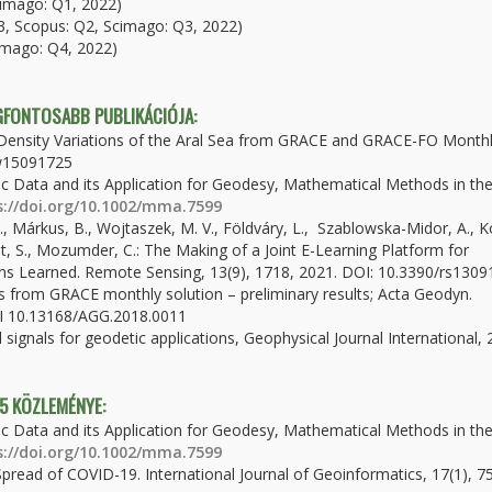
cimago: Q1, 2022)
 Q3, Scopus: Q2, Scimago: Q3, 2022)
cimago: Q4, 2022)
EGFONTOSABB PUBLIKÁCIÓJA:
r Density Variations of the Aral Sea from GRACE and GRACE-FO Month
/w15091725
dic Data and its Application for Geodesy, Mathematical Methods in th
s://doi.org/10.1002/mma.7599
F., Márkus, B., Wojtaszek, M. V., Földváry, L., Szablowska-Midor, A., 
awat, S., Mozumder, C.: The Making of a Joint E-Learning Platform for
ns Learned. Remote Sensing, 13(9), 1718, 2021. DOI: 10.3390/rs130
ions from GRACE monthly solution – preliminary results; Acta Geodyn.
DOI 10.13168/AGG.2018.0011
 signals for geodetic applications, Geophysical Journal International, 
 5 KÖZLEMÉNYE:
dic Data and its Application for Geodesy, Mathematical Methods in th
s://doi.org/10.1002/mma.7599
 Spread of COVID-19. International Journal of Geoinformatics, 17(1), 7