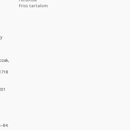
Friss tartalom
ly
e
Kozak,
91718
201
e
5–84.