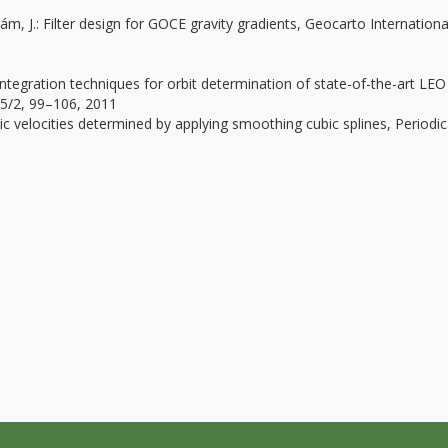
Ádám, J.: Filter design for GOCE gravity gradients, Geocarto Internationa
 integration techniques for orbit determination of state-of-the-art LEO
 55/2, 99–106, 2011
ic velocities determined by applying smoothing cubic splines, Periodic