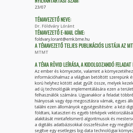
NYILVÁNTARTÁSI SZÁM:
23/07
TÉMAVEZETŐ NEVE:
Dr. Földváry Lóránt
TÉMAVEZETŐ E-MAIL CÍME:
foldvary.lorant@emk.bme.hu
A TÉMAVEZETŐ TELJES PUBLIKÁCIÓS LISTÁJA AZ M
MTMT
A TÉMA RÖVID LEÍRÁSA, A KIDOLGOZANDÓ FELADAT
Az ember és környezete, valamint a környezetéhez v
információhalmaz a világban betöltött szerepünk é
korú helyhez kötött adat gyűlt össze, melyek kezelé
ad új technológiák implementálására ezen a terület
felhasználók számára. Ugyanakkor a feladat többré
hiányosak vagy épp megosztásra várnak, egyes áll
találni ezen állományok egységesítésére: a kézi dig
földtani, kataszteri és egyéb térképek vektorizál
alakítását mintafelismerő algoritmusok és mesterség
a digitális adatbázisokkal összefésülve egy megbíz
segítve egy esetleges big-data technológiai környe