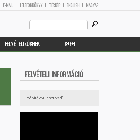
E-MAIL
TELEFONKÖNYV
TÉRKÉP
ENGLISH
MAGYAR
Search
Keresés űrlap
this
site
FELVÉTELIZŐKNEK
K+F+I
FELVÉTELI INFORMÁCIÓ
#építő250 ösztöndíj