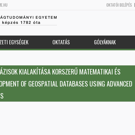
ME.HU
OKTATÓI BELÉPÉS
SÁGTUDOMÁNYI EGYETEM
k képzés 1782 óta
ZETI EGYSÉGEK
OKTATÁS
GÓLYÁKNAK
ÁZISOK KIALAKÍTÁSA KORSZERŰ MATEMATIKAI ÉS
LOPMENT OF GEOSPATIAL DATABASES USING ADVANCED
DS