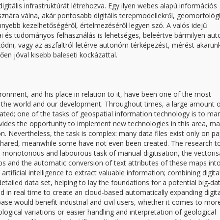
igitális infrastruktúrát létrehozva. Egy ilyen webes alapú információs
hasznára válna, akár pontosabb digitális terepmodellekről, geomorfológi
nyebb kezelhetőségéről, értelmezéséről legyen szó. A valós idejű
nai és tudományos felhasználás is lehetséges, beleértve bármilyen a
ódni, vagy az aszfaltról letérve autonóm térképezést, mérést akarun
ően jóval kisebb baleseti kockázattal.
ironment, and his place in relation to it, have been one of the most
n the world and our development. Throughout times, a large amount 
lated; one of the tasks of geospatial information technology is to m
vides the opportunity to implement new technologies in this area, ma
n. Nevertheless, the task is complex: many data files exist only on pa
 shared, meanwhile some have not even been created. The research t
he monotonous and labourous task of manual digitisation, the vectoris
s and the automatic conversion of text attributes of these maps int
rtificial intelligence to extract valuable information; combining digita
tailed data set, helping to lay the foundations for a potential big-da
in real time to create an cloud-based automatically expanding digita
ase would benefit industrial and civil users, whether it comes to mor
logical variations or easier handling and interpretation of geological