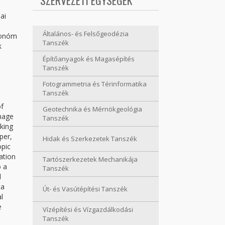
SZERVEZETI EGYSÉGEK
ai
Általános- és Felsőgeodézia
utonóm
Tanszék
k
Építőanyagok és Magasépítés
Tanszék
Fotogrammetria és Térinformatika
Tanszék
of
Geotechnika és Mérnökgeológia
anage
Tanszék
king
per,
Hidak és Szerkezetek Tanszék
opic
ation
Tartószerkezetek Mechanikája
o a
Tanszék
l
ta
Út- és Vasútépítési Tanszék
l
e
Vízépítési és Vízgazdálkodási
Tanszék