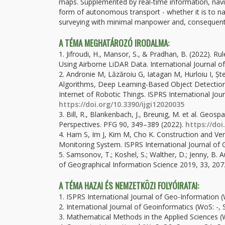
maps. Supplemented by real-time information, navigat
form of autonomous transport - whether it is to 
surveying with minimal manpower and, consequently
A TÉMA MEGHATÁROZÓ IRODALMA:
1. Jifroudi, H., Mansor, S., & Pradhan, B. (2022).
Using Airborne LiDAR Data. International Journal o
2. Andronie M, Lăzăroiu G, Iatagan M, Hurloiu I, 
Algorithms, Deep Learning-Based Object Detection
Internet of Robotic Things. ISPRS International Jou
https://doi.org/10.3390/ijgi12020035
3. Bill, R., Blankenbach, J., Breunig, M. et al. Geos
Perspectives. PFG 90, 349–389 (2022).
https://do
4. Ham S, Im J, Kim M, Cho K. Construction and Ve
Monitoring System. ISPRS International Journal of 
5. Samsonov, T.; Koshel, S.; Walther, D.; Jenny, B.
of Geographical Information Science 2019, 33, 20
A TÉMA HAZAI ÉS NEMZETKÖZI FOLYÓIRATAI:
1. ISPRS International Journal of Geo-Information
2. International Journal of Geoinformatics (WoS: -
3. Mathematical Methods in the Applied Sciences 