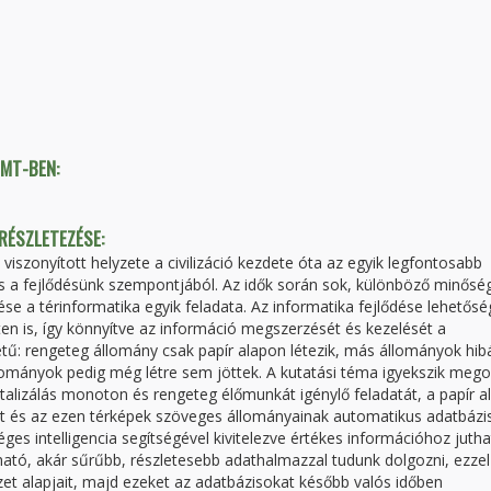
TMT-BEN:
 RÉSZLETEZÉSE:
iszonyított helyzete a civilizáció kezdete óta az egyik legfontosabb
s a fejlődésünk szempontjából. Az idők során sok, különböző minősé
se a térinformatika egyik feladata. Az informatika fejlődése lehetősé
en is, így könnyítve az információ megszerzését és kezelését a
tű: rengeteg állomány csak papír alapon létezik, más állományok hib
ományok pedig még létre sem jöttek. A kutatási téma igyekszik mego
italizálás monoton és rengeteg élőmunkát igénylő feladatát, a papír a
ását és az ezen térképek szöveges állományainak automatikus adatbázi
es intelligencia segítségével kivitelezve értékes információhoz jutha
ható, akár sűrűbb, részletesebb adathalmazzal tudunk dolgozni, ezzel 
zet alapjait, majd ezeket az adatbázisokat később valós időben