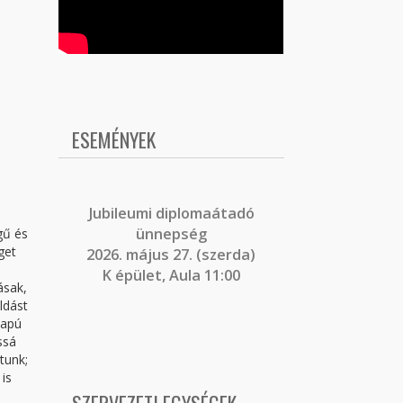
ESEMÉNYEK
J
ubileumi diplomaátadó
ünnepség
gű és
get
2026. május 27. (szerda)
K épület, Aula 11:00
ásak,
ldást
lapú
ssá
tunk;
is