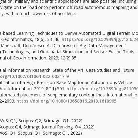
ion, military and scientific applications are also possible, including
navigate on the road or to perform off-road autonomous mapping and
, with a much lower risk of accidents.
 Rule-based Learning Techniques to Derive Automated Digital Terrain M
f Geoinformatics, 18(6), 33–46.
https://doi.org/10.52939/ijg.v18i6.2
Ștefănescu R, Dijmărescu A, Dijmărescu I. Big Data Management
 Technologies, and Geospatial Simulation and Sensor Fusion Tools i
rnal of Geo-Information. 2023; 12(2):35.
patial Information Research: State of the Art, Case Studies and Future
i.org/10.1007/s41064-022-00217-9
rification of a High-Precision Base Map for an Autonomous Vehicle
Geo-Information. 2019; 8(11):501.
https://doi.org/10.3390/ijgi81105
 Automated placement of supplementary contour lines. International Jo
72–2093.
https://doi.org/10.1080/13658816.2019.1610965
 (WoS: Q1, Scopus: Q2, Scimago: Q1, 2022)
, Scopus: Q4, Scimago Journal Ranking: Q4, 2022)
(WoS: Q1, Scopus: Q1, Scimago: Q1, 2022)