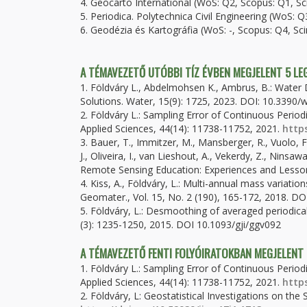
4. Geocarto International (WoS: Q2, Scopus: Q1, S
5. Periodica. Polytechnica Civil Engineering (WoS:
6. Geodézia és Kartográfia (WoS: -, Scopus: Q4, S
A TÉMAVEZETŐ UTÓBBI TÍZ ÉVBEN MEGJELENT 5 L
1. Földváry L., Abdelmohsen K., Ambrus, B.: Wate
Solutions. Water, 15(9): 1725, 2023. DOI: 10.3390
2. Földváry L.: Sampling Error of Continuous Perio
Applied Sciences, 44(14): 11738-11752, 2021.
http
3. Bauer, T., Immitzer, M., Mansberger, R., Vuolo, 
J., Oliveira, I., van Lieshout, A., Vekerdy, Z., Nins
Remote Sensing Education: Experiences and Lesso
4. Kiss, A., Földváry, L.: Multi-annual mass variat
Geomater., Vol. 15, No. 2 (190), 165-172, 2018. 
5. Földváry, L.: Desmoothing of averaged periodical
(3): 1235-1250, 2015. DOI 10.1093/gji/ggv092
A TÉMAVEZETŐ FENTI FOLYÓIRATOKBAN MEGJELENT
1. Földváry L.: Sampling Error of Continuous Perio
Applied Sciences, 44(14): 11738-11752, 2021.
http
2. Földváry, L: Geostatistical Investigations on the