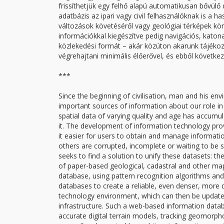
frissíthetjük egy felhő alapú automatikusan bővülő d
adatbázis az ipari vagy civil felhasználóknak is a 
változások követéséről vagy geológiai térképek kön
információkkal kiegészítve pedig navigációs, kato
közlekedési formát – akár közúton akarunk tájékoz
végrehajtani minimális élőerővel, és ebből következ
***
Since the beginning of civilisation, man and his env
important sources of information about our role i
spatial data of varying quality and age has accumu
it. The development of information technology pro
it easier for users to obtain and manage informatio
others are corrupted, incomplete or waiting to be
seeks to find a solution to unify these datasets: t
of paper-based geological, cadastral and other map
database, using pattern recognition algorithms and a
databases to create a reliable, even denser, more de
technology environment, which can then be updated 
infrastructure. Such a web-based information datab
accurate digital terrain models, tracking geomorpho