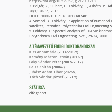
https://doi.org/10.52939/ijg.v17i1.1713
3. Polgár, Z., Sujbert, L., Földváry, L., Asbóth, P., 
28(1): 28-36, 2013.
DOI:10.1080/10106049.2012.687401
4. Somodi B., Földváry L.: Application of numerical
satellites, Periodica Polytechnika Civil Engineering
5. Földváry, L.: Spectral analysis of CHAMP kinemat
Polytechnica Civil Engineering, 52/1, 29-34, 2008
A TÉMAVEZETŐ EDDIGI DOKTORANDUSZAI
Kiss Annamária
(2014/2017/)
Kemény Márton István
(2013//)
Laky Sándor Péter
(2007//2012)
Paizs Zoltán
(2006//)
Juhász Ádám Tibor
(2026//)
Tóth Sándor József
(2021//)
STÁTUSZ:
elfogadott