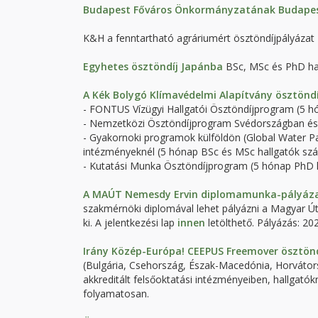
Budapest Főváros Önkormányzatának Budapes
K&H a fenntartható agráriumért ösztöndíjpályáza
Egyhetes ösztöndíj Japánba
BSc, MSc és PhD hal
A Kék Bolygó Klímavédelmi Alapítvány ösztöndí
- FONTUS Vízügyi Hallgatói Ösztöndíjprogram (5 
- Nemzetközi Ösztöndíjprogram Svédországban és 
- Gyakornoki programok külföldön (Global Water Par
intézményeknél (5 hónap BSc és MSc hallgatók sz
- Kutatási Munka Ösztöndíjprogram (5 hónap PhD 
A MAÚT Nemesdy Ervin diplomamunka-pályáz
szakmérnöki diplomával lehet pályázni a Magyar Ú
ki. A jelentkezési lap
innen
letölthető. Pályázás: 202
Irány Közép-Európa! CEEPUS Freemover ösztön
(Bulgária, Csehország, Észak-Macedónia, Horváto
akkreditált felsőoktatási intézményeiben, hallgató
folyamatosan.