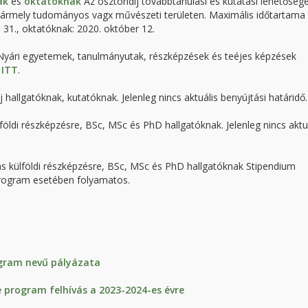
ak
és
oktatóknak
Az ösztöndíj továbbtanulási és kutatási lehetőség
 bármely tudományos vagx művészeti területen. Maximális időtartama
 31., oktatóknak: 2020. október 12.
yári egyetemek, tanulmányutak, részképzések és teéjes képzések
k
ITT
.
 hallgatóknak, kutatóknak. Jelenleg nincs aktuális benyújtási határidő.
ldi részképzésre, BSc, MSc és PhD hallgatóknak. Jelenleg nincs aktu
külföldi részképzésre, BSc, MSc és PhD hallgatóknak Stipendium
rogram esetében folyamatos.
gram nevű pályázata
program felhívás a 2023-2024-es évre