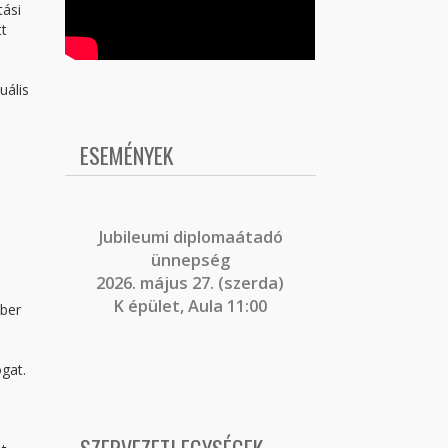
tási
t
uális
ESEMÉNYEK
J
ubileumi diplomaátadó
ünnepség
2026. május 27. (szerda)
K épület, Aula 11:00
óber
gat.