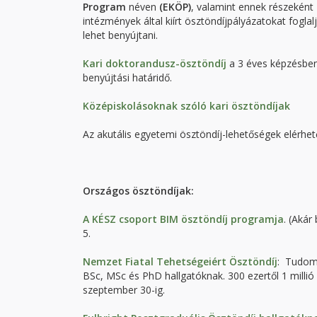
Program
néven
(EKÖP)
, valamint ennek részeként
intézmények által kiírt ösztöndíjpályázatokat fogl
lehet benyújtani.
Kari doktorandusz-ösztöndíj
a 3 éves képzésben 
benyújtási határidő.
Középiskolásoknak szóló kari ösztöndíjak
Az akutális egyetemi ösztöndíj-lehetőségek elérhe
Országos ösztöndíjak:
A KÉSZ csoport BIM ösztöndíj programja
. (Akár
5.
Nemzet Fiatal Tehetségeiért Ösztöndíj
: Tudomá
BSc, MSc és PhD hallgatóknak. 300 ezertől 1 millió 
szeptember 30-ig.