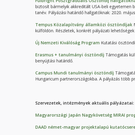
Fulbright Posztgraduális Ösztöndíj hallgatókn
biztosít bármelyik akkreditált USA-beli egyetemen
tanév. Pályázási határidő hallgatóknak: 2020. május
Tempus Közalapítvány államközi ösztöndíjak
N
külföldön. Részletek, konkrét pályázati lehetősége
Új Nemzeti Kiválóság Program
Kutatási ösztöndíj
Erasmus + tanulmányi ösztöndíj
Támogatás külfö
benyújtási határidő.
Campus Mundi tanulmányi ösztöndíj
Támogatás 
Hungaricum partnerországokba. A pályázás több p
Szervezetek, intézmények aktuális pályázatai:
Magyarországi Japán Nagykövetség
MIRAI pro
DAAD német-magyar projektalapú kutatócsere 