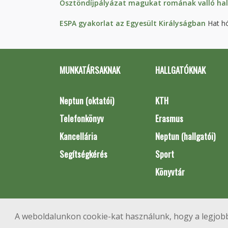
Ösztöndíjpályázat magukat romának valló ha
ESPA gyakorlat az Egyesült Királyságban
Hat hó
MUNKATÁRSAKNAK
HALLGATÓKNAK
Neptun (oktatói)
KTH
Telefonkönyv
Erasmus
Kancellária
Neptun (hallgatói)
Segítségkérés
Sport
Könyvtár
A weboldalunkon cookie-kat használunk, hogy a legjobb
1111