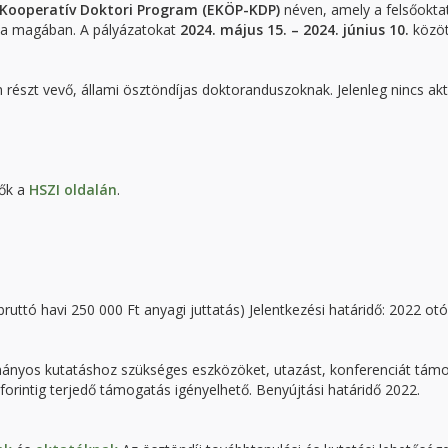
Kooperatív Doktori Program (EKÖP-KDP)
néven, amely a felsőokta
alja magában. A pályázatokat
2024. május 15. – 2024. június 10.
közöt
részt vevő, állami ösztöndíjas doktoranduszoknak. Jelenleg nincs akt
tők a
HSZI oldalán
.
 bruttó havi 250 000 Ft anyagi juttatás) Jelentkezési határidő: 2022 ot
nyos kutatáshoz szükséges eszközöket, utazást, konferenciát támo
forintig terjedő támogatás igényelhető. Benyújtási határidő 2022.