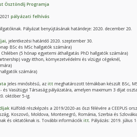
t Ösztöndíj Programja
t 2021
pályázati felhívás
lgatóknak. Pályázat benyújtásának határideje: 2020. december 20.
jai
, jelentkezési határidő 2020. szeptember 30.
hónap BSc és MSc hallgatók számára)
Chilében (5 hónap egyetemi áthallgatás PhD hallgatók számára)
tnership) vagy itthon, környezetvédelmi és vízügyi cégeknél,
ámára)
hallgatók számára)
ata
Jeles minősítésű, az
itt
meghatározott témákban készült BSc, M
t- és Vasútügyi Társaság pályázatára, amelyen maximum 3 díjat oszt
0. október 5-ig.
díjak
Külföldi részképzés a 2019/2020-as őszi félévére a CEEPUS ors
rszág, Koszovó, Moldova, Montenegró, Románia, Szerbia és Szlováki
knak és oktatóknak is. További információk
itt
. Pályázás: 2019. július 1