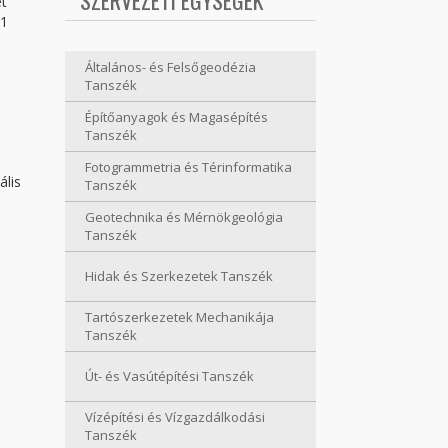
SZERVEZETI EGYSÉGEK
et
 1
Általános- és Felsőgeodézia
Tanszék
Építőanyagok és Magasépítés
Tanszék
Fotogrammetria és Térinformatika
ális
Tanszék
Geotechnika és Mérnökgeológia
Tanszék
Hidak és Szerkezetek Tanszék
Tartószerkezetek Mechanikája
Tanszék
Út- és Vasútépítési Tanszék
Vízépítési és Vízgazdálkodási
Tanszék