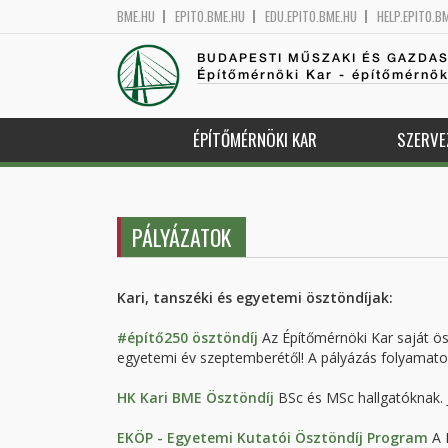
BME.HU
EPITO.BME.HU
EDU.EPITO.BME.HU
HELP.EPITO.B
BUDAPESTI MŰSZAKI ÉS GAZDA
Építőmérnöki Kar - építőmérnö
ÉPÍTŐMÉRNÖKI KAR
SZERVE
PÁLYÁZATOK
Kari, tanszéki és egyetemi ösztöndíjak:
#építő250 ösztöndíj
Az Építőmérnöki Kar saját ös
egyetemi év szeptemberétől! A pályázás folyamato
HK Kari BME Ösztöndíj
BSc és MSc hallgatóknak. Je
EKÖP - Egyetemi Kutatói Ösztöndíj Program
A 