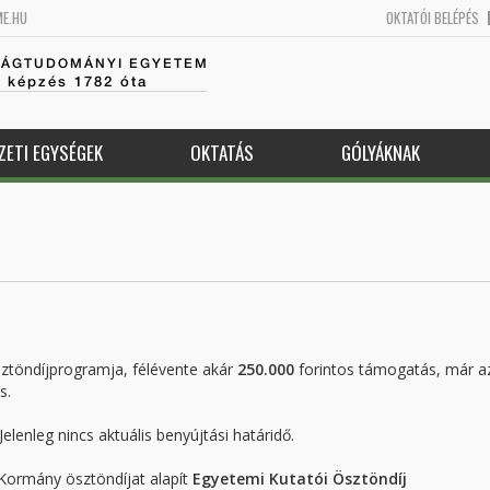
ME.HU
OKTATÓI BELÉPÉS
SÁGTUDOMÁNYI EGYETEM
k képzés 1782 óta
ZETI EGYSÉGEK
OKTATÁS
GÓLYÁKNAK
ztöndíjprogramja, félévente akár
250.000
forintos támogatás, már az
s.
lenleg nincs aktuális benyújtási határidő.
Kormány ösztöndíjat alapít
Egyetemi Kutatói Ösztöndíj