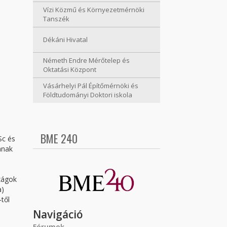
Vízi Közmű és Környezetmérnöki
Tanszék
Dékáni Hivatal
Németh Endre Mérőtelep és
Oktatási Központ
Vásárhelyi Pál Építőmérnöki és
Földtudományi Doktori iskola
BME 240
Sc és
anak
zágok
a)
-től
Navigáció
Fórumok