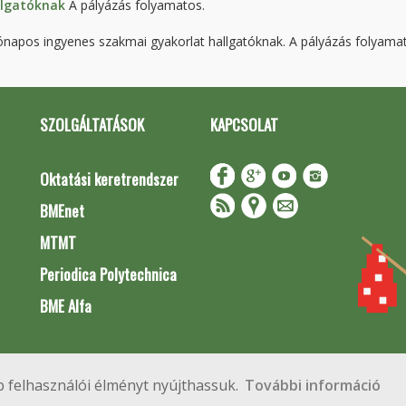
llgatóknak
A pályázás folyamatos.
napos ingyenes szakmai gyakorlat hallgatóknak. A pályázás folyama
SZOLGÁLTATÁSOK
KAPCSOLAT
Oktatási keretrendszer
BMEnet
MTMT
Periodica Polytechnica
BME Alfa
Impresszum
Copyright © 2020 BME Építőmérnöki Kar
 felhasználói élményt nyújthassuk.
További információ
 Budapest, Műegyetem rkp. 3.
+36 1 463 3531
webmester@emk.bme