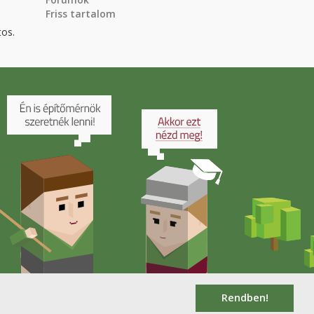
Friss tartalom
tos.
Rendben!
.hu