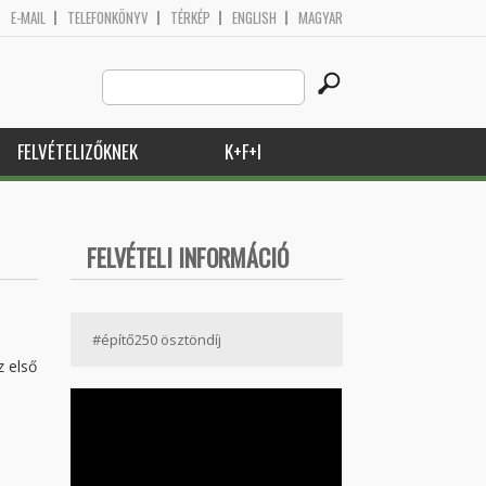
E-MAIL
TELEFONKÖNYV
TÉRKÉP
ENGLISH
MAGYAR
Search
Keresés űrlap
this
site
FELVÉTELIZŐKNEK
K+F+I
FELVÉTELI INFORMÁCIÓ
#építő250 ösztöndíj
 első