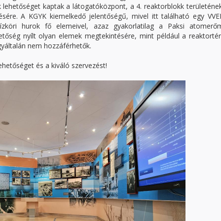
 lehetőséget kaptak a látogatóközpont, a 4. reaktorblokk területéne
sére. A KGYK kiemelkedő jelentőségű, mivel itt található egy VVE
ízköri hurok fő elemeivel, azaz gyakorlatilag a Paksi atomerő
etőség nyílt olyan elemek megtekintésére, mint például a reaktorté
gyáltalán nem hozzáférhetők.
hetőséget és a kiváló szervezést!