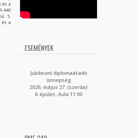
k és a
R-440
mű 5.
r és a
ESEMÉNYEK
J
ubileumi diplomaátadó
ünnepség
2026. május 27. (szerda)
K épület, Aula 11:00