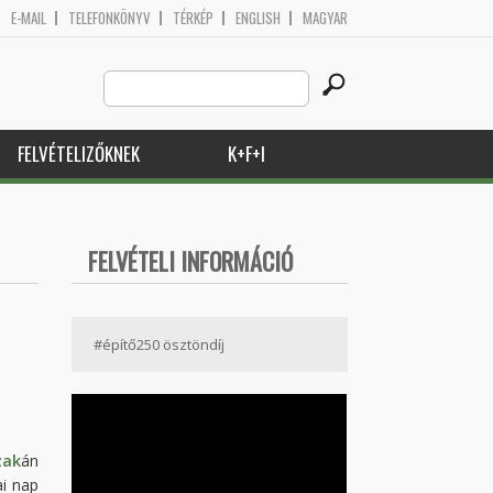
E-MAIL
TELEFONKÖNYV
TÉRKÉP
ENGLISH
MAGYAR
Search
Keresés űrlap
this
site
FELVÉTELIZŐKNEK
K+F+I
FELVÉTELI INFORMÁCIÓ
#építő250 ösztöndíj
zak
án
ai nap