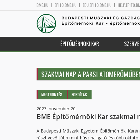
BME.HU
EPITO.BME.HU
EDU.EPITO.BME.HU
HELP.EPITO.B
BUDAPESTI MŰSZAKI ÉS GAZDA
Építőmérnöki Kar - építőmérnö
ÉPÍTŐMÉRNÖKI KAR
SZERVE
SZAKMAI NAP A PAKSI ATOMERŐMŰBE
Elsődleges fülek
MEGTEKINTÉS
(AKTÍV
FORDÍTÁS
FÜL)
2023. november 20.
BME Építőmérnöki Kar szakmai 
A Budapesti Műszaki Egyetem Építőmérnöki Kará
részt vevő több mint húsz hallgató és több oktat