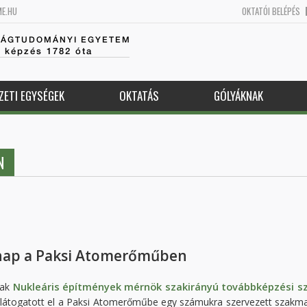
ME.HU
OKTATÓI BELÉPÉS
SÁGTUDOMÁNYI EGYETEM
k képzés 1782 óta
ZETI EGYSÉGEK
OKTATÁS
GÓLYÁKNAK
N
nap a Paksi Atomerőműben
Nukleáris építmények mérnök szakirányú továbbképzési s
nak
ó látogatott el a Paksi Atomerőműbe egy számukra szervezett szakm