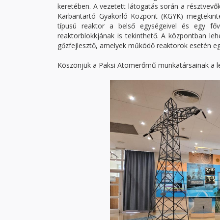
keretében. A vezetett látogatás során a résztvevők
Karbantartó Gyakorló Központ (KGYK) megtekinté
típusú reaktor a belső egységeivel és egy főv
reaktorblokkjának is tekinthető. A központban leh
gőzfejlesztő, amelyek működő reaktorok esetén e
Köszönjük a Paksi Atomerőmű munkatársainak a le