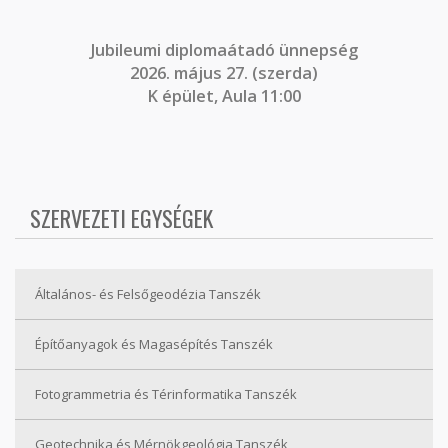
J
ubileumi diplomaátadó ünnepség
2026. május 27. (szerda)
K épület, Aula 11:00
SZERVEZETI EGYSÉGEK
Általános- és Felsőgeodézia Tanszék
Építőanyagok és Magasépítés Tanszék
Fotogrammetria és Térinformatika Tanszék
Geotechnika és Mérnökgeológia Tanszék