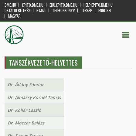
BME.HU
EPITO.BME.HU
EDU.EPITO.BME.HU
HELP.EPITO.BME.HU
OKTATÓI BELÉPÉS
E-MAIL
TELEFONKÖNYV
TÉRKÉP
ENGLISH
MAGYAR
TANSZÉKVEZETŐ-HELYETTES
Dr. Ádány Sándor
Dr. Almássy Kornél Tamás
Dr. Kollár László
Dr. Móczár Balázs
Dr. Szalay Zsuzsa