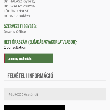
Dr. HALÁSZ György
Dr. SZALAY Zsuzsa
LŐDÖR Kristóf
HÜBNER Balázs
SZERVEZETI EGYSÉG:
Dean's Office
HETI ÓRASZÁM (ELŐADÁS/GYAKORLAT/LABOR):
2 consultation
Learning materials
FELVÉTELI INFORMÁCIÓ
#építő250 ösztöndíj