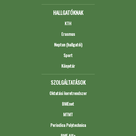
HALLGATÓKNAK
KTH
Erasmus
Neptun (hallgatói)
Sport
Könyvtár
SZOLGÁLTATÁSOK
Oktatási keretrendszer
BMEnet
MTMT
Periodica Polytechnica
BME Alfa