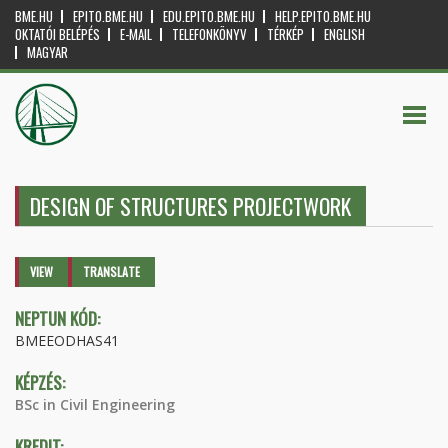
BME.HU
EPITO.BME.HU
EDU.EPITO.BME.HU
HELP.EPITO.BME.HU
OKTATÓI BELÉPÉS
E-MAIL
TELEFONKÖNYV
TÉRKÉP
ENGLISH
MAGYAR
DESIGN OF STRUCTURES PROJECTWORK
Primary tabs
VIEW
(ACTIVE
TRANSLATE
TAB)
NEPTUN KÓD:
BMEEODHAS41
KÉPZÉS:
BSc in Civil Engineering
KREDIT: