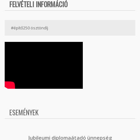
FELVÉTELI INFORMÁCIÓ
#építő250 ösztöndíj
ESEMÉNYEK
J
ubileumi diplomaátadó ünnepség