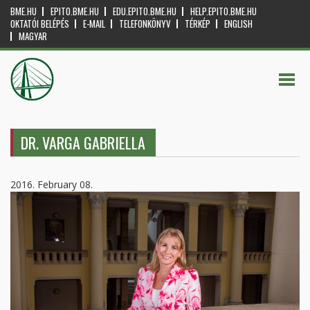
BME.HU
EPITO.BME.HU
EDU.EPITO.BME.HU
HELP.EPITO.BME.HU
OKTATÓI BELÉPÉS
E-MAIL
TELEFONKÖNYV
TÉRKÉP
ENGLISH
MAGYAR
DR. VARGA GABRIELLA
2016. February 08.