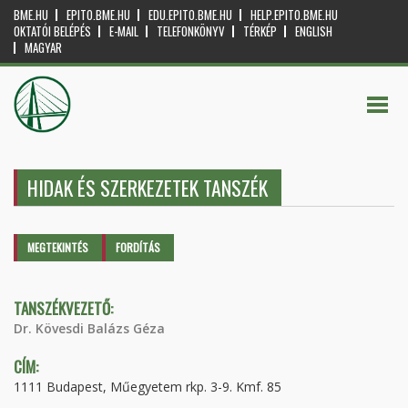
BME.HU
EPITO.BME.HU
EDU.EPITO.BME.HU
HELP.EPITO.BME.HU
OKTATÓI BELÉPÉS
E-MAIL
TELEFONKÖNYV
TÉRKÉP
ENGLISH
MAGYAR
HIDAK ÉS SZERKEZETEK TANSZÉK
Elsődleges fülek
MEGTEKINTÉS
(AKTÍV
FORDÍTÁS
FÜL)
TANSZÉKVEZETŐ:
Dr. Kövesdi Balázs Géza
CÍM:
1111 Budapest, Műegyetem rkp. 3-9. Kmf. 85