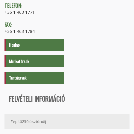
TELEFON:
+36 1 463 1771
FAX:
+36 1 463 1784
Honlap
Munkatársak
Tantárgyak
FELVÉTELI INFORMÁCIÓ
#építő250 ösztöndíj