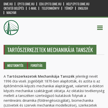
BME.HU
EPITO.BME.HU
EDU.EPITO.BME.HU
HELP.EPITO.BME.HU
OKTATÓI BELÉPÉS
E-MAIL
TELEFONKÖNYV
TÉRKÉP
ENGLISH
MAGYAR
TARTÓSZERKEZETEK MECHANIKÁJA TANSZÉK
Elsődleges fülek
MEGTEKINTÉS
(AKTÍV
FORDÍTÁS
FÜL)
A
Tartószerkezetek Mechanikája Tanszék
jelenlegi nevét
1996 óta viseli. Jogelődjét 1870-ben alapították, és azóta is az
építőmérnök-képzés mechanikai alaptárgyait, valamint a doktori
képzés mechanikai szaktárgyait oktatja. Az oktatási tevékenység
mellett a tanszéken szerteágazó kutatások folynak a
nemlineáris dinamika (földrengésvizsgálat), biomechanika
(szövetek és szervek mechanikai modellezése), szerkezetek