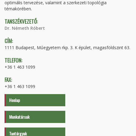
optimális tervezése, valamint a szerkezeti topológia
témakörében.
TANSZÉKVEZETŐ:
Dr. Németh Róbert
CÍM:
1111 Budapest, Műegyetem rkp. 3. K épület, magasföldszint 63.
TELEFON:
+36 1 463 1099
FAX:
+36 1 463 1099
Honlap
Munkatársak
Tantárgyak