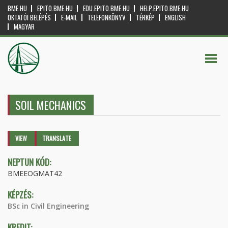
BME.HU
EPITO.BME.HU
EDU.EPITO.BME.HU
HELP.EPITO.BME.HU
OKTATÓI BELÉPÉS
E-MAIL
TELEFONKÖNYV
TÉRKÉP
ENGLISH
MAGYAR
SOIL MECHANICS
Primary tabs
VIEW
(ACTIVE
TRANSLATE
TAB)
NEPTUN KÓD:
BMEEOGMAT42
KÉPZÉS:
BSc in Civil Engineering
KREDIT: