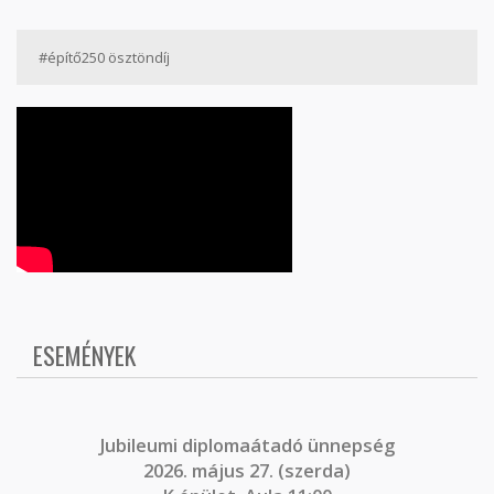
#építő250 ösztöndíj
ESEMÉNYEK
J
ubileumi diplomaátadó ünnepség
2026. május 27. (szerda)