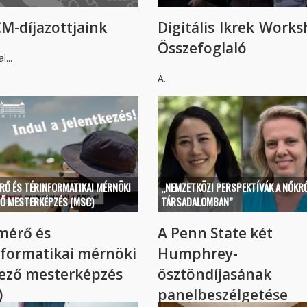
M-díjazottjaink
Digitális Ikrek Work
Összefoglaló
l...
A...
RŐ ÉS TÉRINFORMATIKAI MÉRNÖKI
„NEMZETKÖZI PERSPEKTÍVÁK A NŐKRŐ
ZŐ MESTERKÉPZÉS (MSC)
TÁRSADALOMBAN”
mérő és
A Penn State két
nformatikai mérnöki
Humphrey-
lező mesterképzés
ösztöndíjasának
)
panelbeszélgetése