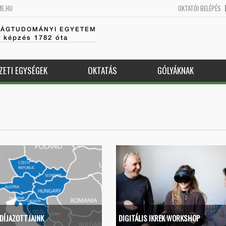
ME.HU
OKTATÓI BELÉPÉS
SÁGTUDOMÁNYI EGYETEM
k képzés 1782 óta
ZETI EGYSÉGEK
OKTATÁS
GÓLYÁKNAK
DÍJAZOTTJAINK
DIGITÁLIS IKREK WORKSHOP