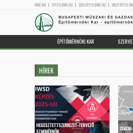
BME.HU
EPITO.BME.HU
EDU.EPITO.BME.HU
HELP.EPITO.B
BUDAPESTI MŰSZAKI ÉS GAZDA
Építőmérnöki Kar - építőmérnö
ÉPÍTŐMÉRNÖKI KAR
SZERVE
HÍREK
HEGESZTETTSZERKEZET-TERVEZŐ
CEACM-
SZAKMÉRNÖK