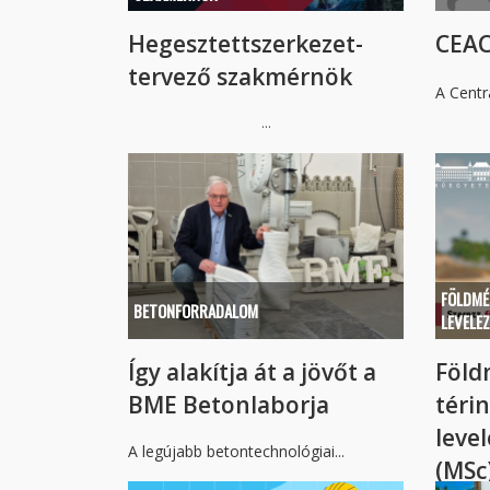
Hegesztettszerkezet-
CEAC
tervező szakmérnök
A Centra
...
FÖLDMÉ
BETONFORRADALOM
LEVELE
Így alakítja át a jövőt a
Föld
BME Betonlaborja
téri
leve
A legújabb betontechnológiai...
(MSc