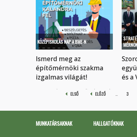
Karunk 
STRATÉ
KÖZÉPISKOLÁS NAP A BME-N
MÉRNÖK
Ismerd meg az
Szor
építőmérnöki szakma
együ
izgalmas világát!
és a 
A Budapesti Műszaki és
Oldalak
ELSŐ
ELŐZŐ
…
3
Gazdaságtudományi...
MUNKATÁRSAKNAK
HALLGATÓKNAK