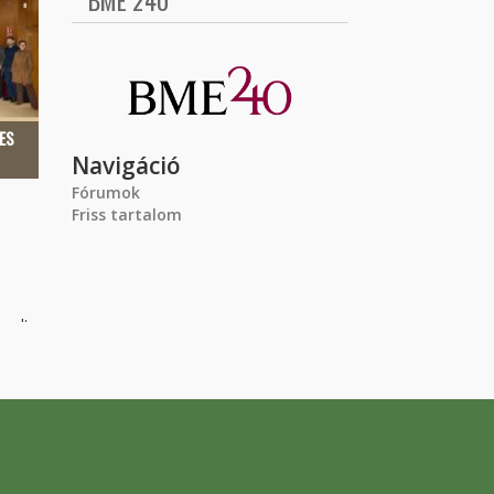
BME 240
ES
Navigáció
Fórumok
Friss tartalom
zdte