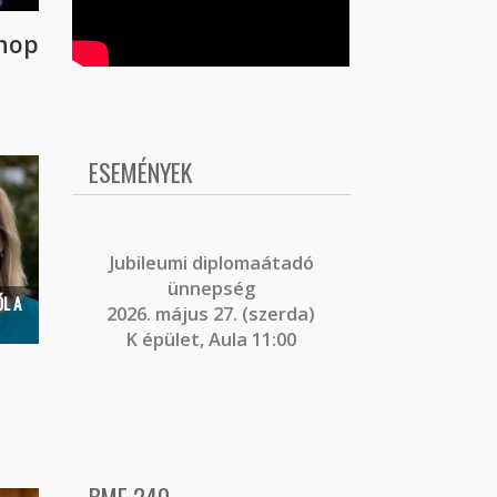
shop
ESEMÉNYEK
J
ubileumi diplomaátadó
ünnepség
L A
2026. május 27. (szerda)
K épület, Aula 11:00