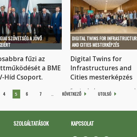
a képzést levelező képzési...
...
GIAI SZÖVETSÉG A JÖVŐ
DIGITAL TWINS FOR INFRASTRUCTUR
EIÉRT
AND CITIES MESTERKÉPZÉS
osabbra fűzi az
Digital Twins for
ttműködését a BME
Infrastructures and
V-Híd Csoport.
Cities mesterképzés
...
Szeptemberben megke
4
6
7
…
KÖVETKEZŐ
UTOLSÓ
5
tanulmányait a...
SZOLGÁLTATÁSOK
KAPCSOLAT