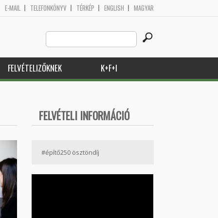
E-MAIL
TELEFONKÖNYV
TÉRKÉP
ENGLISH
MAGYAR
Search
Keresés űrlap
this
site
FELVÉTELIZŐKNEK
K+F+I
FELVÉTELI INFORMÁCIÓ
#építő250 ösztöndíj