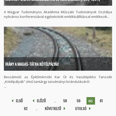
A Magyar Tudományos Akadémia Műszaki Tudományok Osztálya
nyilvános konferenciával egybekötött emlékkiállítással emlékezik...
IRÁNY A MAGAS-TÁTRA KÖTÉLPÁLYÁI!
Beszámoló az Építőmérnöki Kar Út és Vasútépítési Tanszék
„Kötélpályák” című tantárgy tanulmányi kirándulásáról.
...
Oldalak
ELSŐ
ELŐZŐ
…
58
59
61
60
62
…
KÖVETKEZŐ
UTOLSÓ