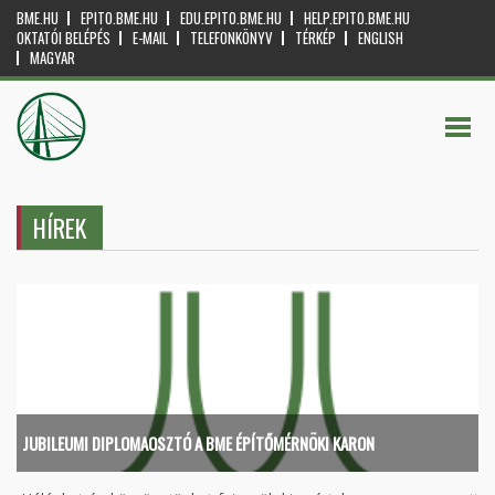
BME.HU
EPITO.BME.HU
EDU.EPITO.BME.HU
HELP.EPITO.BME.HU
OKTATÓI BELÉPÉS
E-MAIL
TELEFONKÖNYV
TÉRKÉP
ENGLISH
MAGYAR
HÍREK
JUBILEUMI DIPLOMAOSZTÓ A BME ÉPÍTŐMÉRNÖKI KARON