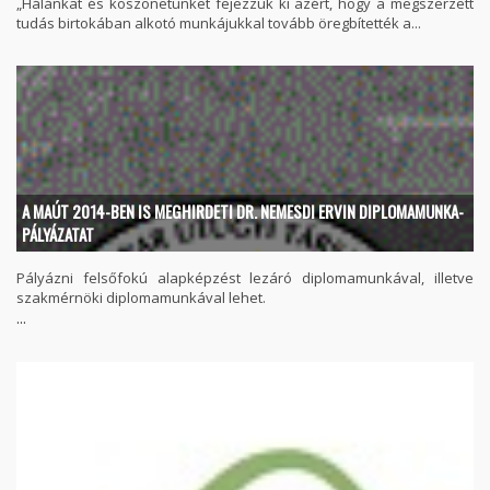
„Hálánkat és köszönetünket fejezzük ki azért, hogy a megszerzett
tudás birtokában alkotó munkájukkal tovább öregbítették a...
A MAÚT 2014-BEN IS MEGHIRDETI DR. NEMESDI ERVIN DIPLOMAMUNKA-
PÁLYÁZATAT
Pályázni felsőfokú alapképzést lezáró diplomamunkával, illetve
szakmérnöki diplomamunkával lehet.
...