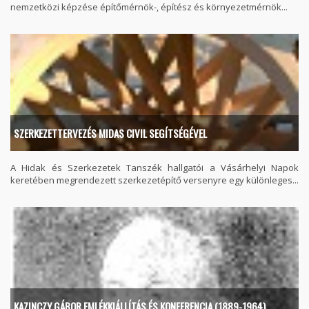
nemzetközi képzése építőmérnök-, építész és környezetmérnök...
SZERKEZETTERVEZÉS MIDAS CIVIL SEGÍTSÉGÉVEL
A Hidak és Szerkezetek Tanszék hallgatói a Vásárhelyi Napok
keretében megrendezett szerkezetépítő versenyre egy különleges...
KAZINCZY GÁBOR EMLÉKKIÁLLÍTÁS ÉS KONFERENCIA (1889-1964)