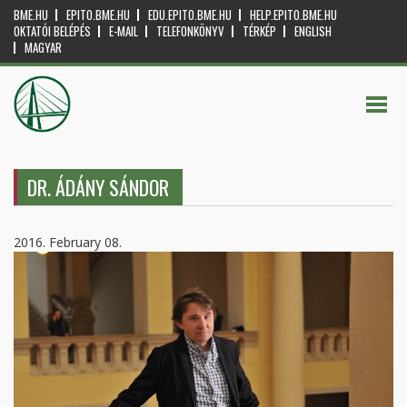
BME.HU
EPITO.BME.HU
EDU.EPITO.BME.HU
HELP.EPITO.BME.HU
OKTATÓI BELÉPÉS
E-MAIL
TELEFONKÖNYV
TÉRKÉP
ENGLISH
MAGYAR
DR. ÁDÁNY SÁNDOR
2016. February 08.