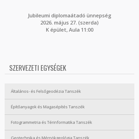
J
ubileumi diplomaátadó ünnepség
2026. május 27. (szerda)
K épület, Aula 11:00
SZERVEZETI EGYSÉGEK
Általános- és Felsőgeodézia Tanszék
Építőanyagok és Magasépítés Tanszék
Fotogrammetria és Térinformatika Tanszék
Geotechnika és Mérnökgeológia Tanszék