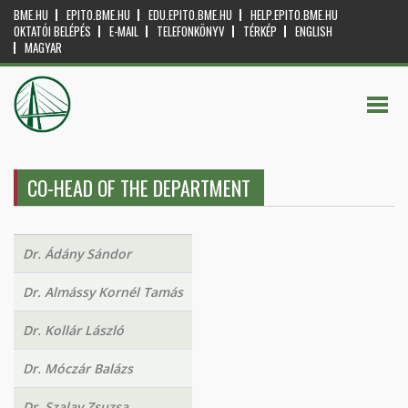
BME.HU
EPITO.BME.HU
EDU.EPITO.BME.HU
HELP.EPITO.BME.HU
OKTATÓI BELÉPÉS
E-MAIL
TELEFONKÖNYV
TÉRKÉP
ENGLISH
MAGYAR
CO-HEAD OF THE DEPARTMENT
Dr. Ádány Sándor
Dr. Almássy Kornél Tamás
Dr. Kollár László
Dr. Móczár Balázs
Dr. Szalay Zsuzsa