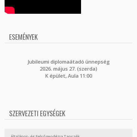
ESEMÉNYEK
J
ubileumi diplomaátadó ünnepség
2026. május 27. (szerda)
K épület, Aula 11:00
SZERVEZETI EGYSÉGEK
Általános- és Felsőgeodézia Tanszék