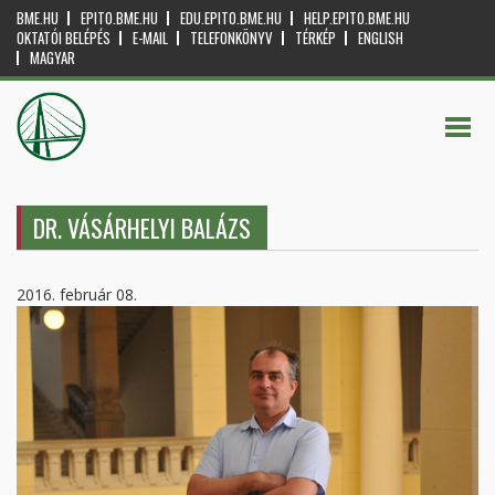
BME.HU
EPITO.BME.HU
EDU.EPITO.BME.HU
HELP.EPITO.BME.HU
OKTATÓI BELÉPÉS
E-MAIL
TELEFONKÖNYV
TÉRKÉP
ENGLISH
MAGYAR
DR. VÁSÁRHELYI BALÁZS
2016. február 08.