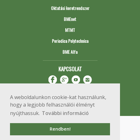
Oktatási keretrendszer
BMEnet
MTMT
Periodica Polytechnica
BME Alfa
KAPCSOLAT
A weboldalunkon cookie-kat használunk,
hogy a legjobb felhasználói élményt
nyújthassuk.
További információ
Impresszum
Copyright © 2020 BME Építőmérnöki Kar
Rendben!
1111 Budapest, Műegyetem rkp. 3.
+36 1 463 3531