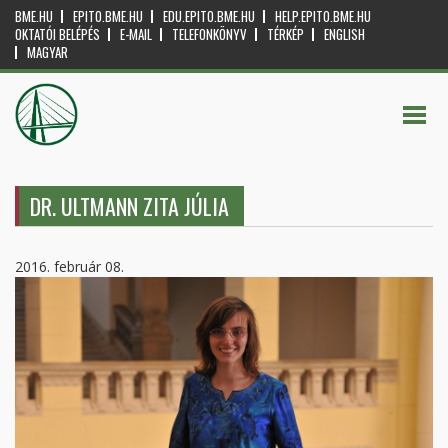
BME.HU
EPITO.BME.HU
EDU.EPITO.BME.HU
HELP.EPITO.BME.HU
OKTATÓI BELÉPÉS
E-MAIL
TELEFONKÖNYV
TÉRKÉP
ENGLISH
MAGYAR
DR. ULTMANN ZITA JÚLIA
2016. február 08.