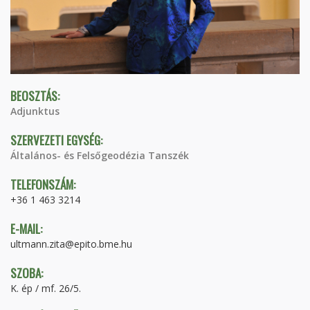
BEOSZTÁS:
Adjunktus
SZERVEZETI EGYSÉG:
Általános- és Felsőgeodézia Tanszék
TELEFONSZÁM:
+36 1 463 3214
E-MAIL:
ultmann.zita@epito.bme.hu
SZOBA:
K. ép / mf. 26/5.