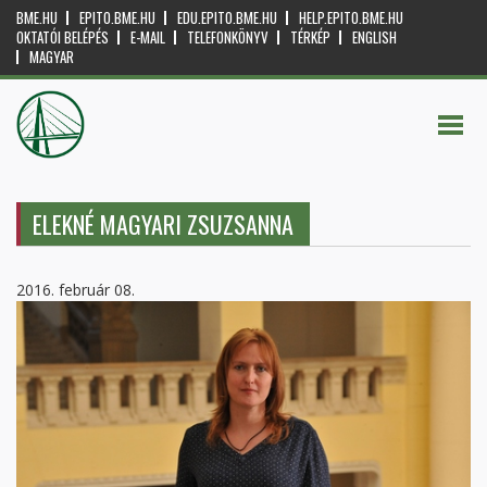
BME.HU
EPITO.BME.HU
EDU.EPITO.BME.HU
HELP.EPITO.BME.HU
OKTATÓI BELÉPÉS
E-MAIL
TELEFONKÖNYV
TÉRKÉP
ENGLISH
MAGYAR
ELEKNÉ MAGYARI ZSUZSANNA
2016. február 08.