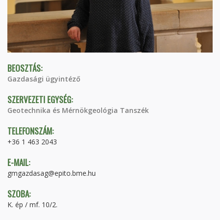
BEOSZTÁS:
Gazdasági ügyintéző
SZERVEZETI EGYSÉG:
Geotechnika és Mérnökgeológia Tanszék
TELEFONSZÁM:
+36 1 463 2043
E-MAIL:
gmgazdasag@epito.bme.hu
SZOBA:
K. ép / mf. 10/2.