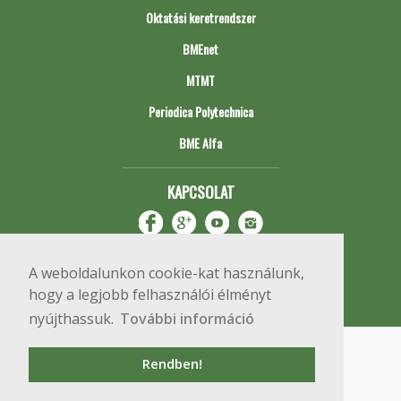
Oktatási keretrendszer
BMEnet
MTMT
Periodica Polytechnica
BME Alfa
KAPCSOLAT
A weboldalunkon cookie-kat használunk,
hogy a legjobb felhasználói élményt
nyújthassuk.
További információ
Impresszum
Copyright © 2020 BME Építőmérnöki Kar
Rendben!
1111 Budapest, Műegyetem rkp. 3.
+36 1 463 3531