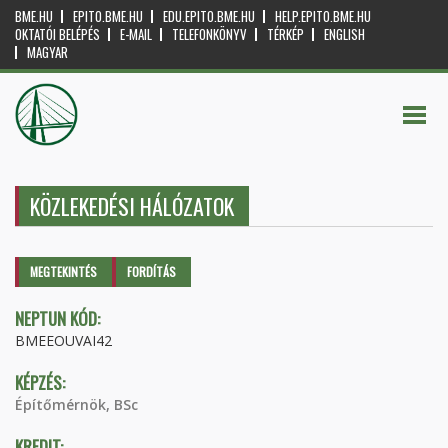
BME.HU
EPITO.BME.HU
EDU.EPITO.BME.HU
HELP.EPITO.BME.HU
OKTATÓI BELÉPÉS
E-MAIL
TELEFONKÖNYV
TÉRKÉP
ENGLISH
MAGYAR
KÖZLEKEDÉSI HÁLÓZATOK
Elsődleges fülek
MEGTEKINTÉS
(AKTÍV
FORDÍTÁS
FÜL)
NEPTUN KÓD:
BMEEOUVAI42
KÉPZÉS:
Építőmérnök, BSc
KREDIT: