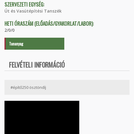
SZERVEZETI EGYSÉG:
Út és Vasútépítési Tanszék
HETI ÓRASZÁM (ELŐADÁS/GYAKORLAT/LABOR):
2/0/0
Tananyag
FELVÉTELI INFORMÁCIÓ
#építő250 ösztöndíj