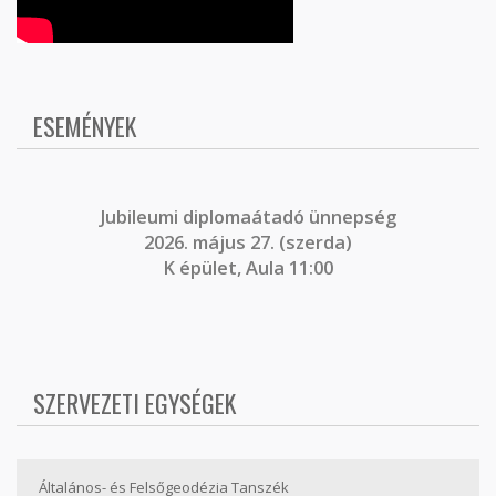
ESEMÉNYEK
J
ubileumi diplomaátadó ünnepség
2026. május 27. (szerda)
K épület, Aula 11:00
SZERVEZETI EGYSÉGEK
Általános- és Felsőgeodézia Tanszék