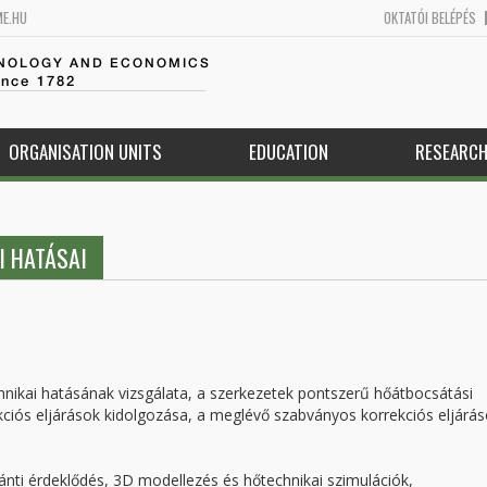
ME.HU
OKTATÓI BELÉPÉS
HNOLOGY AND ECONOMICS
ince 1782
ORGANISATION UNITS
EDUCATION
RESEARC
I HATÁSAI
hnikai hatásának vizsgálata, a szerkezetek pontszerű hőátbocsátási
ekciós eljárások kidolgozása, a meglévő szabványos korrekciós eljárá
iránti érdeklődés, 3D modellezés és hőtechnikai szimulációk,