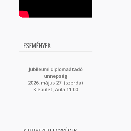
ESEMÉNYEK
J
ubileumi diplomaátadó
ünnepség
2026. május 27. (szerda)
K épület, Aula 11:00