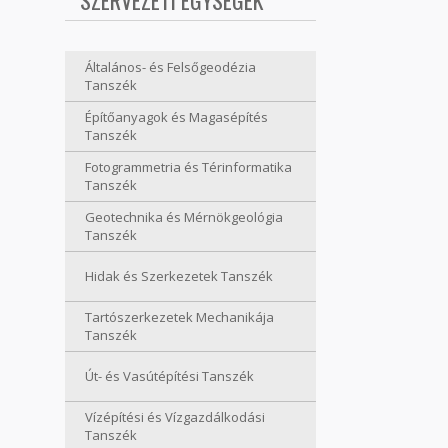
SZERVEZETI EGYSÉGEK
Általános- és Felsőgeodézia
Tanszék
Építőanyagok és Magasépítés
Tanszék
Fotogrammetria és Térinformatika
Tanszék
Geotechnika és Mérnökgeológia
Tanszék
Hidak és Szerkezetek Tanszék
Tartószerkezetek Mechanikája
Tanszék
Út- és Vasútépítési Tanszék
Vízépítési és Vízgazdálkodási
Tanszék