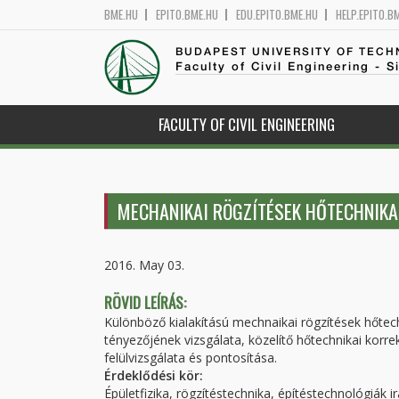
BME.HU
EPITO.BME.HU
EDU.EPITO.BME.HU
HELP.EPITO.B
BUDAPEST UNIVERSITY OF TEC
Faculty of Civil Engineering - S
FACULTY OF CIVIL ENGINEERING
MECHANIKAI RÖGZÍTÉSEK HŐTECHNIKA
2016. May 03.
RÖVID LEÍRÁS:
Különböző kialakítású mechnaikai rögzítések hőtec
tényezőjének vizsgálata, közelítő hőtechnikai korr
felülvizsgálata és pontosítása.
Érdeklődési kör:
Épületfizika, rögzítéstechnika, építéstechnológiák 