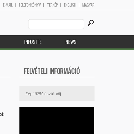
E-MAIL
TELEFONKÖNYV
TÉRKÉP
ENGLISH
MAGYAR
Search
Search form
this
site
H
INFOSITE
NEWS
FELVÉTELI INFORMÁCIÓ
#építő250 ösztöndíj
sok