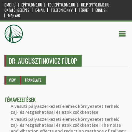
BME.HU
EPITO.BME.HU
EDU.EPITO.BME.HU
HELP.EPITO.BME.HU
OKTATÓI BELÉPÉS
E-MAIL
TELEFONKÖNYV
TÉRKÉP
ENGLISH
MAGYAR
DR. AUGUSZTINOVICZ FÜLÖP
Primary tabs
VIEW
(ACTIVE
TRANSLATE
TAB)
TÉMAVEZETÉSEK
A vasúti pályaszerkezeti elemek környezetet terhelő
zaj- és rezgéshatásai és azok csökkentése
A vasúti pályaszerkezeti elemek környezetet terhelő
zaj- és rezgéshatásai és azok csökkentése (The noise
and vibration effects and reduction methods of railway