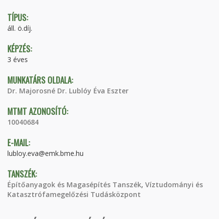
TÍPUS:
áll. ö.díj.
KÉPZÉS:
3 éves
MUNKATÁRS OLDALA:
Dr. Majorosné Dr. Lublóy Éva Eszter
MTMT AZONOSÍTÓ:
10040684
E-MAIL:
lubloy.eva@emk.bme.hu
TANSZÉK:
Építőanyagok és Magasépítés Tanszék
,
Víztudományi és
Katasztrófamegelőzési Tudásközpont