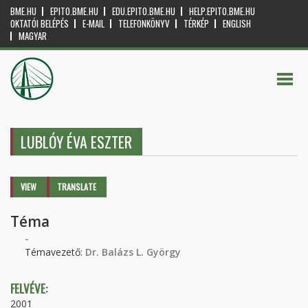
BME.HU
EPITO.BME.HU
EDU.EPITO.BME.HU
HELP.EPITO.BME.HU
OKTATÓI BELÉPÉS
E-MAIL
TELEFONKÖNYV
TÉRKÉP
ENGLISH
MAGYAR
LUBLÓY ÉVA ESZTER
Primary tabs
VIEW
(ACTIVE
TRANSLATE
TAB)
Téma
-
Témavezető:
Dr. Balázs L. György
FELVÉVE:
2001