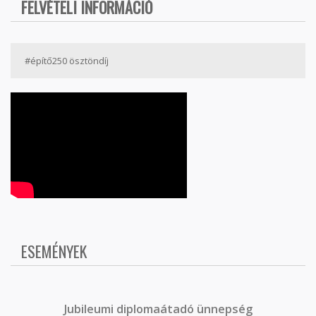
FELVÉTELI INFORMÁCIÓ
#építő250 ösztöndíj
ESEMÉNYEK
J
ubileumi diplomaátadó ünnepség