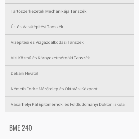
Tartószerkezetek Mechanikája Tanszék
Út- és Vasútépítési Tanszék
Vízépítési és Vízgazdálkodási Tanszék
Vízi Közmű és Környezetmérnöki Tanszék
Dékáni Hivatal
Németh Endre Mérőtelep és Oktatási Központ
Vásárhelyi Pál Építőmérnöki és Földtudományi Doktori iskola
BME 240