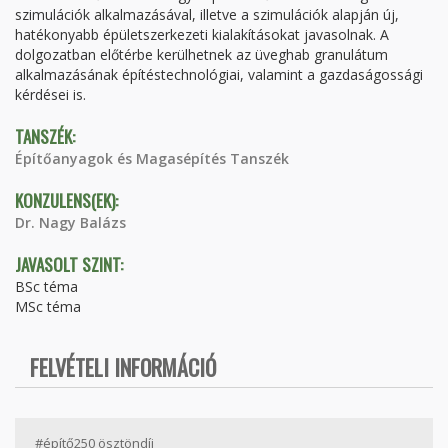
szimulációk alkalmazásával, illetve a szimulációk alapján új,
hatékonyabb épületszerkezeti kialakításokat javasolnak. A
dolgozatban előtérbe kerülhetnek az üveghab granulátum
alkalmazásának építéstechnológiai, valamint a gazdaságossági
kérdései is.
TANSZÉK:
Építőanyagok és Magasépítés Tanszék
KONZULENS(EK):
Dr. Nagy Balázs
JAVASOLT SZINT:
BSc téma
MSc téma
FELVÉTELI INFORMÁCIÓ
#építő250 ösztöndíj