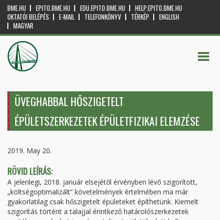
BME.HU
EPITO.BME.HU
EDU.EPITO.BME.HU
HELP.EPITO.BME.HU
OKTATÓI BELÉPÉS
E-MAIL
TELEFONKÖNYV
TÉRKÉP
ENGLISH
MAGYAR
ÜVEGHABBAL HŐSZIGETELT
ÉPÜLETSZERKEZETEK ÉPÜLETFIZIKAI ELEMZÉSE
2019. May 20.
RÖVID LEÍRÁS:
A jelenlegi, 2018. január elsejétől érvényben lévő szigorított,
„költségoptimalizált” követelmények értelmében ma már
gyakorlatilag csak hőszigetelt épületeket építhetünk. Kiemelt
szigorítás történt a talajjal érintkező határolószerkezetek