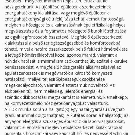
esetében, melyeket immáron teljes területük alatt kell
hőszigetelnünk. Az újépítésű épületeink szerkezeteinek
energiahatékony kialakítása, vagy meglévő épületeink
energiahatékonysági célú felújítása tehát kiemelt fontosságú,
melyben a hőszigetelés alkalmazásának épületfizikailag helyes
megválasztása és a folyamatos hőszigetelő burok létrehozása
az egyik legfontosabb összetevő. Megfelelő épületszerkezeti
kialakítással a belső tér egészségesebbé és komfortosabbá
tehető, mivel a határolószerkezetek belső felületi hőmérséklete
a levegő hőmérsékletével közel azonos marad, valamint a
hőhidak hatását is minimálisra csökkenthetjük, ezáltal elkerülve
penészesedést. A megfelelő hőszigetelés alkalmazásával az
épületszerkezetek is megóvhatók a károsító környezeti
hatásoktól, mellyel teljesítőképességük csökkenése
megakadályozható, valamint élettartamuk növelhető. Az
előbbieken túl, nem mellesleg, jelentős energia- és
széndioxidkibocsátási megtakarítást is elérhetünk, kiemeltképp,
ha környezetkímélő hőszigetelőanyagokat választunk.
A TDK munka során a hallgató(k) egy hazai gyártású üveghab
granulátummal dolgozhat(nak). A kutatás során a hallgató(k) az
anyagon elvégzik a szükséges épületfizikai laborvizsgálatokat,
valamint ellenőrzik a meglévő épületszerkezeti kialakításokat
numerikus hőtechnikai vagy kapcsolt hő- és nedvességtechnikai