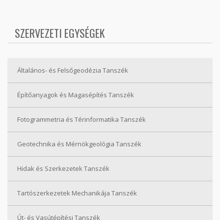
SZERVEZETI EGYSÉGEK
Általános- és Felsőgeodézia Tanszék
Építőanyagok és Magasépítés Tanszék
Fotogrammetria és Térinformatika Tanszék
Geotechnika és Mérnökgeológia Tanszék
Hidak és Szerkezetek Tanszék
Tartószerkezetek Mechanikája Tanszék
Út- és Vasútépítési Tanszék