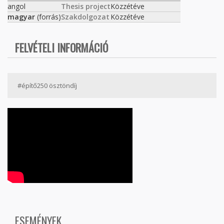
angol
Thesis project
Közzétéve
magyar
(forrás)
Szakdolgozat
Közzétéve
FELVÉTELI INFORMÁCIÓ
#építő250 ösztöndíj
ESEMÉNYEK