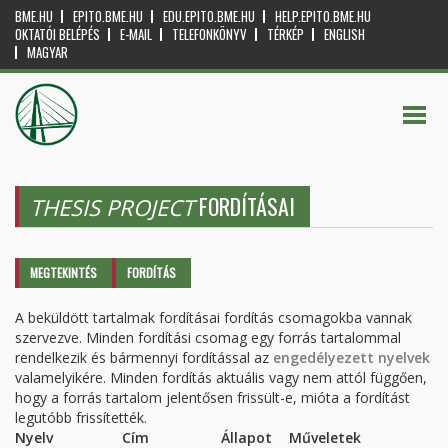
BME.HU
EPITO.BME.HU
EDU.EPITO.BME.HU
HELP.EPITO.BME.HU
OKTATÓI BELÉPÉS
E-MAIL
TELEFONKÖNYV
TÉRKÉP
ENGLISH
MAGYAR
FORDÍTÁSAI
THESIS PROJECT
Elsődleges fülek
MEGTEKINTÉS
FORDÍTÁS
(AKTÍV
FÜL)
A beküldött tartalmak fordításai fordítás csomagokba vannak
szervezve. Minden fordítási csomag egy forrás tartalommal
rendelkezik és bármennyi fordítással az
engedélyezett nyelvek
valamelyikére. Minden fordítás aktuális vagy nem attól függően,
hogy a forrás tartalom jelentősen frissült-e, mióta a fordítást
legutóbb frissítették.
Nyelv
Cím
Állapot
Műveletek