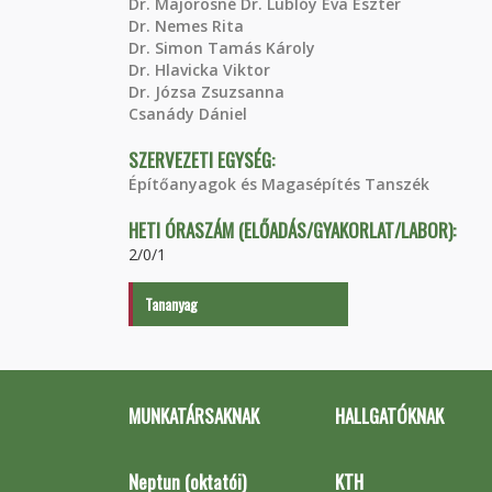
Dr. Majorosné Dr. Lublóy Éva Eszter
Dr. Nemes Rita
Dr. Simon Tamás Károly
Dr. Hlavicka Viktor
Dr. Józsa Zsuzsanna
Csanády Dániel
SZERVEZETI EGYSÉG:
Építőanyagok és Magasépítés Tanszék
HETI ÓRASZÁM (ELŐADÁS/GYAKORLAT/LABOR):
2/0/1
Tananyag
MUNKATÁRSAKNAK
HALLGATÓKNAK
Neptun (oktatói)
KTH