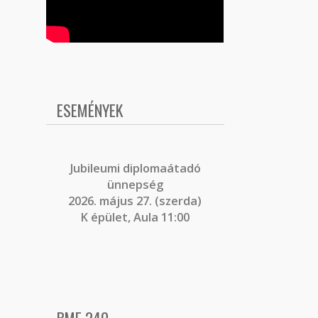
ESEMÉNYEK
J
ubileumi diplomaátadó
ünnepség
2026. május 27. (szerda)
K épület, Aula 11:00