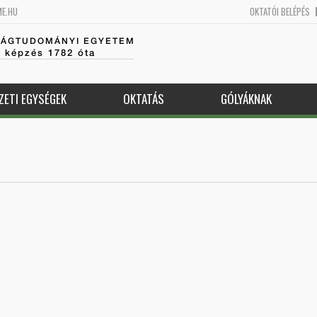
ME.HU
OKTATÓI BELÉPÉS
SÁGTUDOMÁNYI EGYETEM
k képzés 1782 óta
ZETI EGYSÉGEK
OKTATÁS
GÓLYÁKNAK