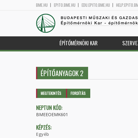
BME.HU
EPITO.BME.HU
EDU.EPITO.BME.HU
HELP.EPITO.B
BUDAPESTI MŰSZAKI ÉS GAZDA
Építőmérnöki Kar - építőmérnö
ÉPÍTŐMÉRNÖKI KAR
SZERVE
ÉPÍTŐANYAGOK 2
Elsődleges fülek
MEGTEKINTÉS
(AKTÍV
FORDÍTÁS
FÜL)
NEPTUN KÓD:
BMEEOEMK601
KÉPZÉS:
Egyéb