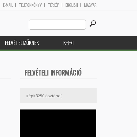
E-MAIL
TELEFONKÖNYV
TÉRKÉP
ENGLISH
MAGYAR
Search
Keresés űrlap
this
site
FELVÉTELIZŐKNEK
K+F+I
FELVÉTELI INFORMÁCIÓ
#építő250 ösztöndíj