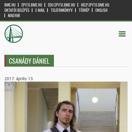
BME.HU
EPITO.BME.HU
EDU.EPITO.BME.HU
HELP.EPITO.BME.HU
OKTATÓI BELÉPÉS
E-MAIL
TELEFONKÖNYV
TÉRKÉP
ENGLISH
MAGYAR
CSANÁDY DÁNIEL
2017. április 13.