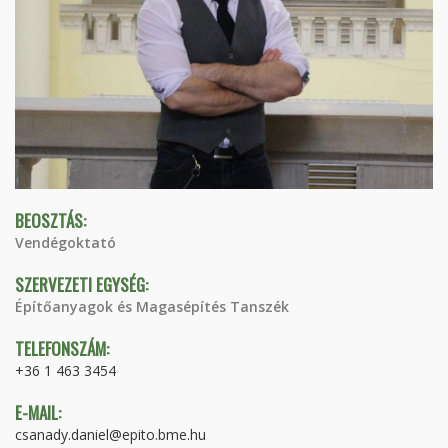
BEOSZTÁS:
Vendégoktató
SZERVEZETI EGYSÉG:
Építőanyagok és Magasépítés Tanszék
TELEFONSZÁM:
+36 1 463 3454
E-MAIL:
csanady.daniel@epito.bme.hu