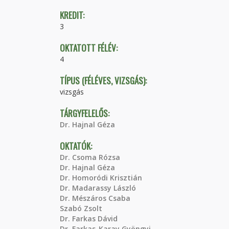
KREDIT:
3
OKTATOTT FÉLÉV:
4
TÍPUS (FÉLÉVES, VIZSGÁS):
vizsgás
TÁRGYFELELŐS:
Dr. Hajnal Géza
OKTATÓK:
Dr. Csoma Rózsa
Dr. Hajnal Géza
Dr. Homoródi Krisztián
Dr. Madarassy László
Dr. Mészáros Csaba
Szabó Zsolt
Dr. Farkas Dávid
Dr. Farkas-Karay Gyöngyi