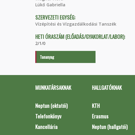
Lükő Gabriella
SZERVEZETI EGYSÉG:
Vízépítési és Vízgazdálkodási Tanszék
HETI ÓRASZÁM (ELŐADÁS/GYAKORLAT/LABOR):
2/1/0
Tananyag
MUNKATÁRSAKNAK
HALLGATÓKNAK
Neptun (oktatói)
KTH
Telefonkönyv
Erasmus
Kancellária
Neptun (hallgatói)