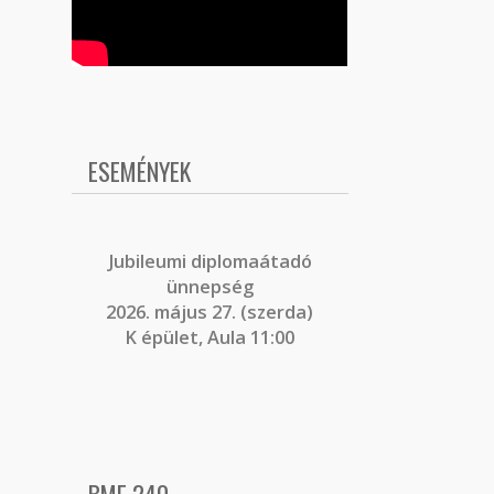
ESEMÉNYEK
J
ubileumi diplomaátadó
ünnepség
2026. május 27. (szerda)
K épület, Aula 11:00