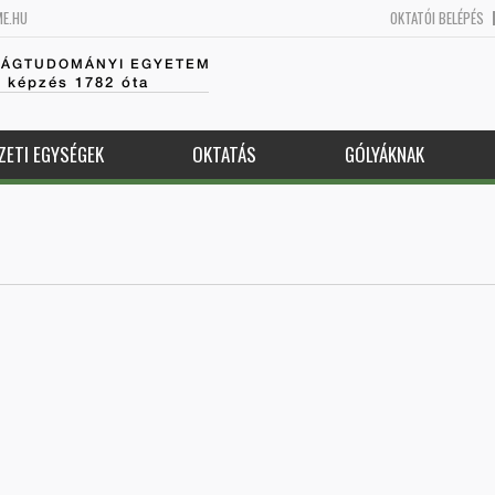
ME.HU
OKTATÓI BELÉPÉS
SÁGTUDOMÁNYI EGYETEM
k képzés 1782 óta
ZETI EGYSÉGEK
OKTATÁS
GÓLYÁKNAK