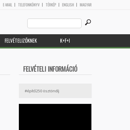
E-MAIL
TELEFONKÖNYV
TÉRKÉP
ENGLISH
MAGYAR
Search
Keresés űrlap
this
site
FELVÉTELIZŐKNEK
K+F+I
FELVÉTELI INFORMÁCIÓ
#építő250 ösztöndíj