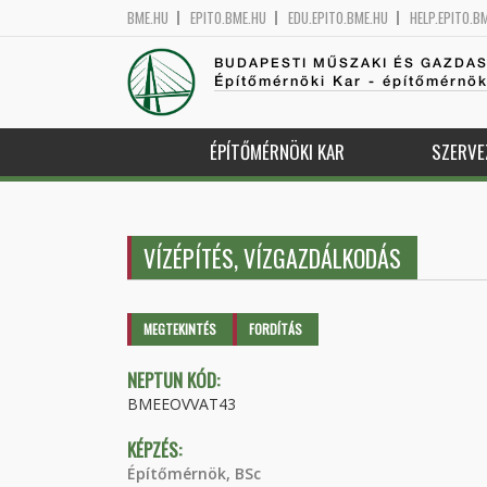
BME.HU
EPITO.BME.HU
EDU.EPITO.BME.HU
HELP.EPITO.B
BUDAPESTI MŰSZAKI ÉS GAZDA
Építőmérnöki Kar - építőmérnö
ÉPÍTŐMÉRNÖKI KAR
SZERVE
VÍZÉPÍTÉS, VÍZGAZDÁLKODÁS
Elsődleges fülek
MEGTEKINTÉS
(AKTÍV
FORDÍTÁS
FÜL)
NEPTUN KÓD:
BMEEOVVAT43
KÉPZÉS:
Építőmérnök, BSc