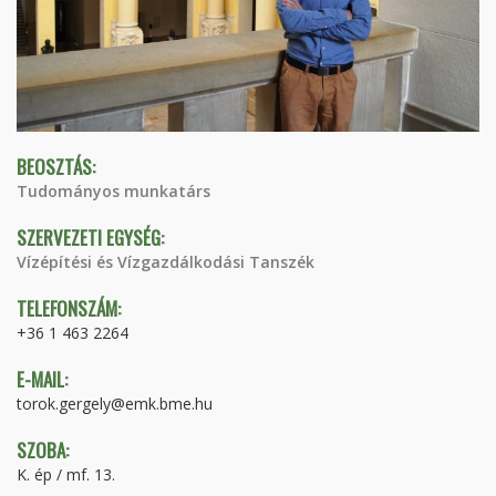
BEOSZTÁS:
Tudományos munkatárs
SZERVEZETI EGYSÉG:
Vízépítési és Vízgazdálkodási Tanszék
TELEFONSZÁM:
+36 1 463 2264
E-MAIL:
torok.gergely@emk.bme.hu
SZOBA:
K. ép / mf. 13.