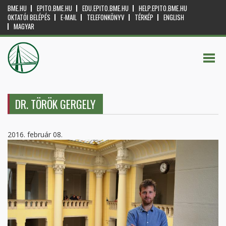
BME.HU
EPITO.BME.HU
EDU.EPITO.BME.HU
HELP.EPITO.BME.HU
OKTATÓI BELÉPÉS
E-MAIL
TELEFONKÖNYV
TÉRKÉP
ENGLISH
MAGYAR
DR. TÖRÖK GERGELY
2016. február 08.