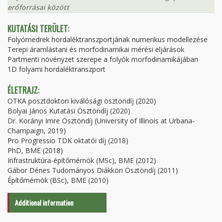
erőforrásai között
KUTATÁSI TERÜLET:
Folyómedrek hordaléktranszportjának numerikus modellezése
Terepi áramlástani és morfodinamikai mérési eljárások
Partmenti növényzet szerepe a folyók morfodinamikájában
1D folyami hordaléktranszport
ÉLETRAJZ:
OTKA posztdoktori kiválósági ösztöndíj (2020)
Bolyai János Kutatási Ösztöndíj (2020)
Dr. Korányi Imre Ösztöndíj (University of Illinois at Urbana-
Champaign, 2019)
Pro Progressio TDK oktatói díj (2018)
PhD, BME (2018)
Infrastruktúra-építőmérnök (MSc), BME (2012)
Gábor Dénes Tudományos Diákköri Ösztöndíj (2011)
Építőmérnök (BSc), BME (2010)
Additional information