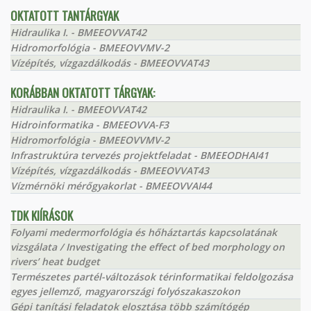
OKTATOTT TANTÁRGYAK
Hidraulika I. - BMEEOVVAT42
Hidromorfológia - BMEEOVVMV-2
Vízépítés, vízgazdálkodás - BMEEOVVAT43
KORÁBBAN OKTATOTT TÁRGYAK:
Hidraulika I. - BMEEOVVAT42
Hidroinformatika - BMEEOVVA-F3
Hidromorfológia - BMEEOVVMV-2
Infrastruktúra tervezés projektfeladat - BMEEODHAI41
Vízépítés, vízgazdálkodás - BMEEOVVAT43
Vízmérnöki mérőgyakorlat - BMEEOVVAI44
TDK KIÍRÁSOK
Folyami medermorfológia és hőháztartás kapcsolatának
vizsgálata / Investigating the effect of bed morphology on
rivers’ heat budget
Természetes partél-változások térinformatikai feldolgozása
egyes jellemző, magyarországi folyószakaszokon
Gépi tanítási feladatok elosztása több számítógép