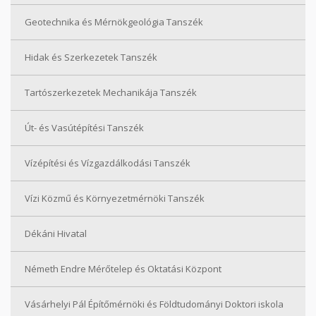
Geotechnika és Mérnökgeológia Tanszék
Hidak és Szerkezetek Tanszék
Tartószerkezetek Mechanikája Tanszék
Út- és Vasútépítési Tanszék
Vízépítési és Vízgazdálkodási Tanszék
Vízi Közmű és Környezetmérnöki Tanszék
Dékáni Hivatal
Németh Endre Mérőtelep és Oktatási Központ
Vásárhelyi Pál Építőmérnöki és Földtudományi Doktori iskola