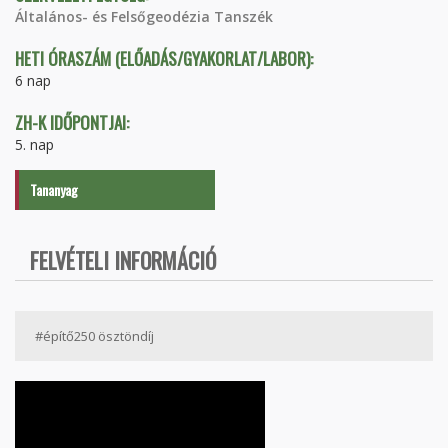
Általános- és Felsőgeodézia Tanszék
HETI ÓRASZÁM (ELŐADÁS/GYAKORLAT/LABOR):
6 nap
ZH-K IDŐPONTJAI:
5. nap
Tananyag
FELVÉTELI INFORMÁCIÓ
#építő250 ösztöndíj