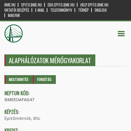
BME.HU
EPITO.BME.HU
EDU.EPITO.BME.HU
HELP.EPITO.BME.HU
OKTATÓI BELÉPÉS
E-MAIL
TELEFONKÖNYV
TÉRKÉP
ENGLISH
MAGYAR
ALAPHÁLÓZATOK MÉRŐGYAKORLAT
Elsődleges fülek
MEGTEKINTÉS
(AKTÍV
FORDÍTÁS
FÜL)
NEPTUN KÓD:
BMEEOAFAG47
KÉPZÉS:
Építőmérnök, BSc
KREDIT: