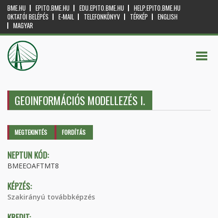
BME.HU
EPITO.BME.HU
EDU.EPITO.BME.HU
HELP.EPITO.BME.HU
OKTATÓI BELÉPÉS
E-MAIL
TELEFONKÖNYV
TÉRKÉP
ENGLISH
MAGYAR
GEOINFORMÁCIÓS MODELLEZÉS I.
Elsődleges fülek
MEGTEKINTÉS
(AKTÍV
FORDÍTÁS
FÜL)
NEPTUN KÓD:
BMEEOAFTMT8
KÉPZÉS:
Szakirányú továbbképzés
KREDIT: